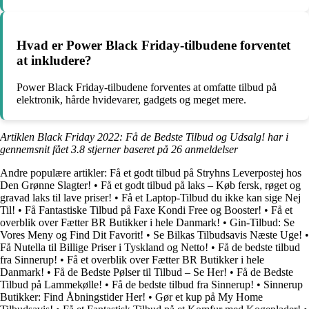
Hvad er Power Black Friday-tilbudene forventet
at inkludere?
Power Black Friday-tilbudene forventes at omfatte tilbud på
elektronik, hårde hvidevarer, gadgets og meget mere.
Artiklen Black Friday 2022: Få de Bedste Tilbud og Udsalg! har i
gennemsnit fået
3.8
stjerner baseret på
26
anmeldelser
Andre populære artikler:
Få et godt tilbud på Stryhns Leverpostej hos
Den Grønne Slagter!
•
Få et godt tilbud på laks – Køb fersk, røget og
gravad laks til lave priser!
•
Få et Laptop-Tilbud du ikke kan sige Nej
Til!
•
Få Fantastiske Tilbud på Faxe Kondi Free og Booster!
•
Få et
overblik over Fætter BR Butikker i hele Danmark!
•
Gin-Tilbud: Se
Vores Meny og Find Dit Favorit!
•
Se Bilkas Tilbudsavis Næste Uge!
•
Få Nutella til Billige Priser i Tyskland og Netto!
•
Få de bedste tilbud
fra Sinnerup!
•
Få et overblik over Fætter BR Butikker i hele
Danmark!
•
Få de Bedste Pølser til Tilbud – Se Her!
•
Få de Bedste
Tilbud på Lammekølle!
•
Få de bedste tilbud fra Sinnerup!
•
Sinnerup
Butikker: Find Åbningstider Her!
•
Gør et kup på My Home