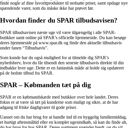
finde nogle af dine favoritprodukter til nedsatte priser, samt opdage nye
spændende varer, som du måske ikke har prøvet før.
Hvordan finder du SPAR tilbudsavisen?
SPAR tilbudsavisen næste uge vil være tilgængelig i alle SPAR-
butikker samt online på SPAR’s officielle hjemmeside. Du kan besøge
deres hjemmeside på www.spar.dk og finde den aktuelle tilbudsavis
under fanen “Tilbudsavis”.
Som kunde har du også mulighed for at tilmelde dig SPAR’s
nyhedsbrev, hvor du får tilsendt den seneste tilbudsavis direkte til din
indbakke hver uge. Dette er en fantastisk måde at holde sig opdateret
på de bedste tilbud fra SPAR.
SPAR – Købmanden tæt på dig
SPAR er en købmandskæde med butikker over hele landet. Deres
fokus er at være så tæt på kunderne som muligt og sikre, at de har
adgang til friske dagligvarer til gode priser.
Uanset om du har brug for at handle ind til en hyggelig familiemiddag,
et hurtigt aftensmåltid eller en komplet ugesindkøb, så kan du finde alt,
du har brug for hos SPAR. Deres sortiment spænder bredt, og du vil