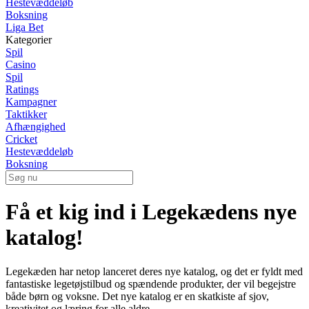
Hestevæddeløb
Boksning
Liga Bet
Kategorier
Spil
Casino
Spil
Ratings
Kampagner
Taktikker
Afhængighed
Cricket
Hestevæddeløb
Boksning
Få et kig ind i Legekædens nye
katalog!
Legekæden har netop lanceret deres nye katalog, og det er fyldt med
fantastiske legetøjstilbud og spændende produkter, der vil begejstre
både børn og voksne. Det nye katalog er en skatkiste af sjov,
kreativitet og læring for alle aldre.