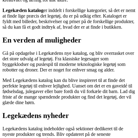
Legekæden katalog
er inddelt i forskellige kategorier, så det er nemt
at finde lige præcis det legetøj, du er på udkig efter. Kataloget er
fyldt med billeder, beskrivelser og priser på de forskellige produkter,
så du kan få et godt indtryk af, hvad der er at finde i butikken.
En verden af muligheder
Gå på opdagelse i Legekædens nye katalog, og bliv overrasket over
det store udvalg af legetøj. Fra klassiske legesager som
byggeklodser og puslespil til moderne teknologiske legetøj som
robotter og droner. Der er noget for enhver smag og alder.
Med Legekædens katalog kan du blive inspireret til at finde det
perfekte legetøj til enhver lejlighed. Uanset om det er en gaveidé til
fødselsdag, julegaver eller bare fordi du vil forkæle dit barn. Lad dig
friste af de mange spændende produkter og find det legetøj, der vil
glæde dine børn.
Legekædens nyheder
Legekædens katalog indeholder også sektioner dedikeret til de
nyeste produkter og trends. Bliv opdateret på de seneste