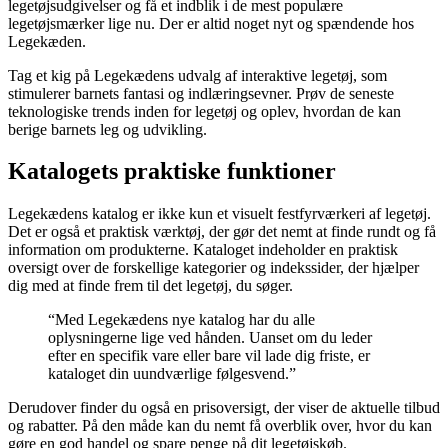
legetøjsudgivelser og få et indblik i de mest populære
legetøjsmærker lige nu. Der er altid noget nyt og spændende hos
Legekæden.
Tag et kig på Legekædens udvalg af interaktive legetøj, som
stimulerer barnets fantasi og indlæringsevner. Prøv de seneste
teknologiske trends inden for legetøj og oplev, hvordan de kan
berige barnets leg og udvikling.
Katalogets praktiske funktioner
Legekædens katalog er ikke kun et visuelt festfyrværkeri af legetøj.
Det er også et praktisk værktøj, der gør det nemt at finde rundt og få
information om produkterne. Kataloget indeholder en praktisk
oversigt over de forskellige kategorier og indekssider, der hjælper
dig med at finde frem til det legetøj, du søger.
“Med Legekædens nye katalog har du alle
oplysningerne lige ved hånden. Uanset om du leder
efter en specifik vare eller bare vil lade dig friste, er
kataloget din uundværlige følgesvend.”
Derudover finder du også en prisoversigt, der viser de aktuelle tilbud
og rabatter. På den måde kan du nemt få overblik over, hvor du kan
gøre en god handel og spare penge på dit legetøjskøb.