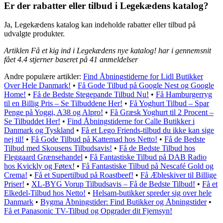
Er der rabatter eller tilbud i Legekædens katalog?
Ja, Legekædens katalog kan indeholde rabatter eller tilbud på
udvalgte produkter.
Artiklen Få et kig ind i Legekædens nye katalog! har i gennemsnit
fået
4.4
stjerner baseret på
41
anmeldelser
Andre populære artikler:
Find Åbningstiderne for Lidl Butikker
Over Hele Danmark!
•
Få Gode Tilbud på Google Nest og Google
Home!
•
Få de Bedste Stegepande Tilbud Nu!
•
Få Hamburgerryg
til en Billig Pris – Se Tilbuddene Her!
•
Få Yoghurt Tilbud – Spar
Penge på Yoggi, A38 og Alpro!
•
Få Græsk Yoghurt til 2 Procent –
Se Tilbuddet Her!
•
Find Åbningstiderne for Calle Butikker i
Danmark og Tyskland
•
Få et Lego Friends-tilbud du ikke kan sige
nej til!
•
Få Gode Tilbud på Kattemad hos Netto!
•
Få de Bedste
Tilbud med Skousens Tilbudsavis!
•
Få de Bedste Tilbud hos
Fleggaard Grænsehandel
•
Få Fantastiske Tilbud på DAB Radio
hos Kvickly og Føtex!
•
Få Fantastiske Tilbud på Nescafé Gold og
Crema!
•
Få et Supertilbud på Roastbeef!
•
Få Æbleskiver til Billige
Priser!
•
XL-BYG Vorup Tilbudsavis – Få de Bedste Tilbud!
•
Få et
Elkedel-Tilbud hos Netto!
•
Helsam-butikker spreder sig over hele
Danmark
•
Bygma Åbningstider: Find Butikker og Åbningstider
•
Få et Panasonic TV-Tilbud og Opgrader dit Fjernsyn!