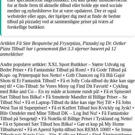
for at finde frem til aktuelle tilbud eller holde øje med sociale
medier og nyhedsbreve for at være opdateret. Der er også
websteder eller apps, der hjælper dig med at finde de bedste
tilbud på pizzadej ved at sammenligne priser på tværs af
forskellige butikker.
Artiklen Få Stor Besparelse på Frysepizza, Pizzadej og Dr. Oetker
Pizza Tilbud! har i gennemsnit fået
3.3
stjerner baseret på
12
anmeldelser
Andre populære artikler:
XXL Sport Butikker – Større Udvalg og
Bedre Priser
•
Få Fantastiske Tilbud på Rom!
•
Få Gode Tilbud på
Kopi- og Printerpapir hos Netto!
•
Grib Chancen og Få Blå Gajol
Shots til Et Fantastisk Tilbud!
•
Få et Jolly Cola-tilbud du ikke kan sige
nej til!
•
Gin-Tilbud: Se Vores Meny og Find Dit Favorit!
•
Cykling
med Bike and Co – En ny måde at komme rundt på!
•
Få et Spisestel
Sæt Tilbud hos Bilka!
•
Få Smuttede Mandler til Billige Priser – Se
Tilbud Nu!
•
Få et Laptop-Tilbud du ikke kan sige Nej Til!
•
Få John
West Tun til Superpriser!
•
Få et Kuffert Tilbud hos Kvickly og Jysk!
•
Bliv Omdeler med Mine Tilbud DK – Log Ind Nu!
•
Få Fantastiske
Tilbud på Sengetøj!
•
Få Nutella til Billige Priser i Tyskland og Netto!
•
Få et Spisestel Sæt Tilbud hos Bilka!
•
Gør et kup på My Home
Tilbudsavis!
•
Få et Aperol Spritz-tilbud hos REMA 1000!
•
Se Irmas
Tilbudsavis Næste Uge – Vin, Kaffe og Mere!
•
Find Åbningstiderne