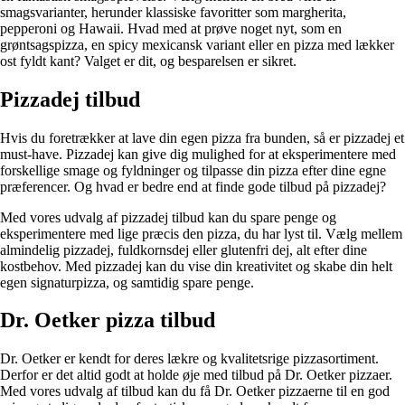
smagsvarianter, herunder klassiske favoritter som margherita,
pepperoni og Hawaii. Hvad med at prøve noget nyt, som en
grøntsagspizza, en spicy mexicansk variant eller en pizza med lækker
ost fyldt kant? Valget er dit, og besparelsen er sikret.
Pizzadej tilbud
Hvis du foretrækker at lave din egen pizza fra bunden, så er pizzadej et
must-have. Pizzadej kan give dig mulighed for at eksperimentere med
forskellige smage og fyldninger og tilpasse din pizza efter dine egne
præferencer. Og hvad er bedre end at finde gode tilbud på pizzadej?
Med vores udvalg af pizzadej tilbud kan du spare penge og
eksperimentere med lige præcis den pizza, du har lyst til. Vælg mellem
almindelig pizzadej, fuldkornsdej eller glutenfri dej, alt efter dine
kostbehov. Med pizzadej kan du vise din kreativitet og skabe din helt
egen signaturpizza, og samtidig spare penge.
Dr. Oetker pizza tilbud
Dr. Oetker er kendt for deres lækre og kvalitetsrige pizzasortiment.
Derfor er det altid godt at holde øje med tilbud på Dr. Oetker pizzaer.
Med vores udvalg af tilbud kan du få Dr. Oetker pizzaerne til en god