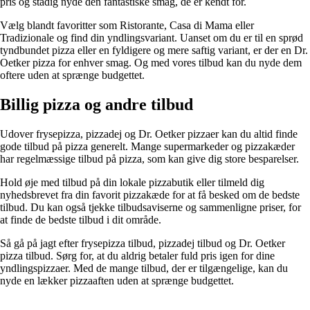
pris og stadig nyde den fantastiske smag, de er kendt for.
Vælg blandt favoritter som Ristorante, Casa di Mama eller
Tradizionale og find din yndlingsvariant. Uanset om du er til en sprød
tyndbundet pizza eller en fyldigere og mere saftig variant, er der en Dr.
Oetker pizza for enhver smag. Og med vores tilbud kan du nyde dem
oftere uden at sprænge budgettet.
Billig pizza og andre tilbud
Udover frysepizza, pizzadej og Dr. Oetker pizzaer kan du altid finde
gode tilbud på pizza generelt. Mange supermarkeder og pizzakæder
har regelmæssige tilbud på pizza, som kan give dig store besparelser.
Hold øje med tilbud på din lokale pizzabutik eller tilmeld dig
nyhedsbrevet fra din favorit pizzakæde for at få besked om de bedste
tilbud. Du kan også tjekke tilbudsaviserne og sammenligne priser, for
at finde de bedste tilbud i dit område.
Så gå på jagt efter frysepizza tilbud, pizzadej tilbud og Dr. Oetker
pizza tilbud. Sørg for, at du aldrig betaler fuld pris igen for dine
yndlingspizzaer. Med de mange tilbud, der er tilgængelige, kan du
nyde en lækker pizzaaften uden at sprænge budgettet.