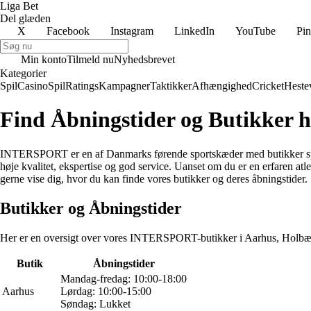
Liga Bet
Del glæden
X
Facebook
Instagram
LinkedIn
YouTube
Pin
Min konto
Tilmeld nu
Nyhedsbrevet
Kategorier
Spil
Casino
Spil
Ratings
Kampagner
Taktikker
Afhængighed
Cricket
Heste
Find Åbningstider og Butikker 
INTERSPORT er en af Danmarks førende sportskæder med butikker spredt u
høje kvalitet, ekspertise og god service. Uanset om du er en erfaren atl
gerne vise dig, hvor du kan finde vores butikker og deres åbningstider.
Butikker og Åbningstider
Her er en oversigt over vores INTERSPORT-butikker i Aarhus, Holbæk,
Butik
Åbningstider
Mandag-fredag: 10:00-18:00
Aarhus
Lørdag: 10:00-15:00
Søndag: Lukket