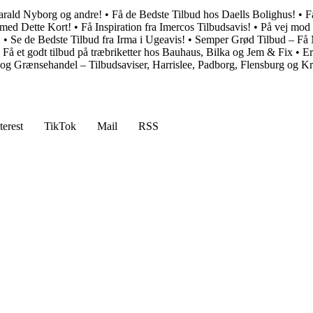
Harald Nyborg og andre!
•
Få de Bedste Tilbud hos Daells Bolighus!
•
F
 med Dette Kort!
•
Få Inspiration fra Imercos Tilbudsavis!
•
På vej mod
!
•
Se de Bedste Tilbud fra Irma i Ugeavis!
•
Semper Grød Tilbud – Få 
•
Få et godt tilbud på træbriketter hos Bauhaus, Bilka og Jem & Fix
•
Er
og Grænsehandel – Tilbudsaviser, Harrislee, Padborg, Flensburg og K
!
terest
TikTok
Mail
RSS