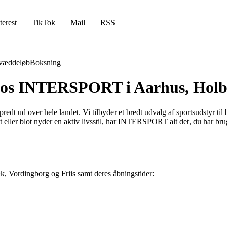
terest
TikTok
Mail
RSS
væddeløb
Boksning
hos INTERSPORT i Aarhus, Holbæ
d over hele landet. Vi tilbyder et bredt udvalg af sportsudstyr til båd
et eller blot nyder en aktiv livsstil, har INTERSPORT alt det, du har br
 Vordingborg og Friis samt deres åbningstider: