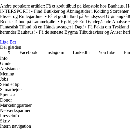
Andre populære artikler:
Få et godt tilbud på klapstole hos Bauhaus, 
INTERSPORT!
•
Find Butikker og Åbningstider i Kolding Storcenter
Plissé- og Rullegardiner
•
Få et godt tilbud på Vendsyssel Grønlangkål
Bedste Tilbud på Lammekølle!
•
Kødriget: En Dybdegående Analyse
Fantastisk Tilbud på en Håndstøvsuger i Dag!
•
Få Fakta om Tyskland 
herunder Bauhaus!
•
Få de seneste Bygma Tilbudsaviser og Aviser her
Liga Bet
Del glæden
X
Facebook
Instagram
LinkedIn
YouTube
Pin
Info
Guide
Assistance
Mening
Jobs
Send et tip
Samarbejde
Sponsor
Donor
Marketingpartner
Netværkspartner
Presseinfo
Skriv
Intern navigation