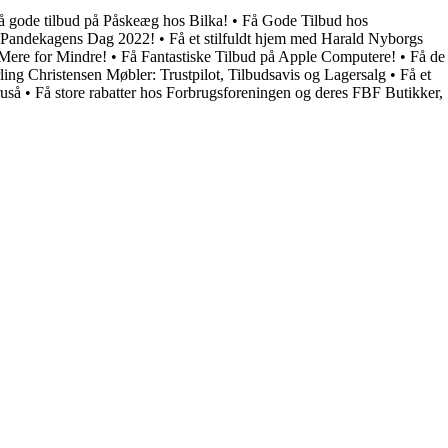
å gode tilbud på Påskeæg hos Bilka!
•
Få Gode Tilbud hos
 Pandekagens Dag 2022!
•
Få et stilfuldt hjem med Harald Nyborgs
Mere for Mindre!
•
Få Fantastiske Tilbud på Apple Computere!
•
Få de
ling Christensen Møbler: Trustpilot, Tilbudsavis og Lagersalg
•
Få et
ruså
•
Få store rabatter hos Forbrugsforeningen og deres FBF Butikker,