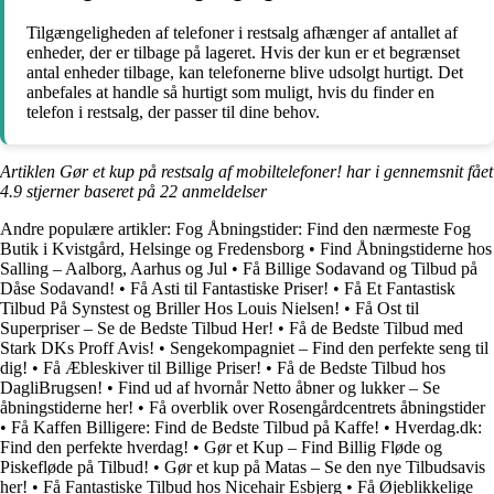
Tilgængeligheden af telefoner i restsalg afhænger af antallet af
enheder, der er tilbage på lageret. Hvis der kun er et begrænset
antal enheder tilbage, kan telefonerne blive udsolgt hurtigt. Det
anbefales at handle så hurtigt som muligt, hvis du finder en
telefon i restsalg, der passer til dine behov.
Artiklen Gør et kup på restsalg af mobiltelefoner! har i gennemsnit fået
4.9
stjerner baseret på
22
anmeldelser
Andre populære artikler:
Fog Åbningstider: Find den nærmeste Fog
Butik i Kvistgård, Helsinge og Fredensborg
•
Find Åbningstiderne hos
Salling – Aalborg, Aarhus og Jul
•
Få Billige Sodavand og Tilbud på
Dåse Sodavand!
•
Få Asti til Fantastiske Priser!
•
Få Et Fantastisk
Tilbud På Synstest og Briller Hos Louis Nielsen!
•
Få Ost til
Superpriser – Se de Bedste Tilbud Her!
•
Få de Bedste Tilbud med
Stark DKs Proff Avis!
•
Sengekompagniet – Find den perfekte seng til
dig!
•
Få Æbleskiver til Billige Priser!
•
Få de Bedste Tilbud hos
DagliBrugsen!
•
Find ud af hvornår Netto åbner og lukker – Se
åbningstiderne her!
•
Få overblik over Rosengårdcentrets åbningstider
•
Få Kaffen Billigere: Find de Bedste Tilbud på Kaffe!
•
Hverdag.dk:
Find den perfekte hverdag!
•
Gør et Kup – Find Billig Fløde og
Piskefløde på Tilbud!
•
Gør et kup på Matas – Se den nye Tilbudsavis
her!
•
Få Fantastiske Tilbud hos Nicehair Esbjerg
•
Få Øjeblikkelige