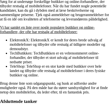
Sørg for at undersøge forskellige butikker og online-forhandlere, der
tilbyder restsalg af mobiltelefoner. Når du har fundet nogle potentielle
kandidater, kan du gå i dybden med at læse beskrivelserne og
sammenligne priserne. Tjek også anmeldelser og brugeranmeldelser for
at få en idé om kvaliteten af telefonerne og leverandørens pålidelighed.
Vi har samlet en liste over nogle populære butikker og online-
forhandlere, der ofte har restsalg af mobiltelefoner:
ElektronikX: ElektronikX er kendt for deres brede udvalg af
mobiltelefoner og tilbyder ofte restsalg af tidligere modeller og
demoudstyr.
TechButikken: TechButikken er en velrenommeret online-
forhandler, der tilbyder et stort udvalg af mobiltelefoner til
nedsatte priser.
TeleShop: TeleShop er en stor kæde med butikker over hele
landet og tilbyder ofte restsalg af mobiltelefoner i deres fysiske
butikker og online.
Brug denne liste som udgangspunkt, og husk at udforske andre
muligheder også. På den måde har du større sandsynlighed for at finde
netop den mobiltelefon, du leder efter, til en fantastisk pris.
Afsluttende tanker