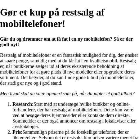
Gør et kup på restsalg af
mobiltelefoner!
Går du og drømmer om at få fat i en ny mobiltelefon? Så er der
godt nyt!
Restsalg af mobiltelefoner er en fantastisk mulighed for dig, der ønsker
at spare penge, samtidig med at du får fat i en kvalitetsmobil. Restsalg
er, når butikkerne sælger ud af deres eksisterende beholdning af
mobiltelefoner for at gøre plads til nye modeller eller opgradere deres
sortiment. Det betyder, at du kan finde gode tilbud på mobiltelefoner,
der stadig er nye og i god stand.
Men hvad skal du være opmærksom på, når du jagter et godt tilbud?
Research:
Start med at undersøge hvilke butikker og online-
forhandlere, der har restsalg af mobiltelefoner. Dette kan være
ved at besøge deres hjemmesider eller kontakte dem direkte.
Sommetider er der også annoncer om restsalg i lokalaviser eller
aviskataloger.
Pris:
Sammenlign priserne på de forskellige telefoner, der er
tilgængelige. Selvom det er restsalg, kan prisen variere meget fra