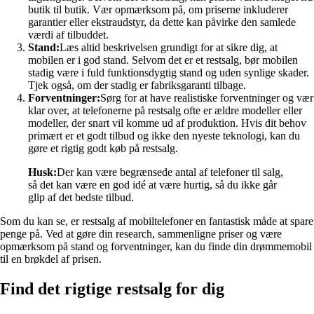
butik til butik. Vær opmærksom på, om priserne inkluderer
garantier eller ekstraudstyr, da dette kan påvirke den samlede
værdi af tilbuddet.
Stand:
Læs altid beskrivelsen grundigt for at sikre dig, at
mobilen er i god stand. Selvom det er et restsalg, bør mobilen
stadig være i fuld funktionsdygtig stand og uden synlige skader.
Tjek også, om der stadig er fabriksgaranti tilbage.
Forventninger:
Sørg for at have realistiske forventninger og vær
klar over, at telefonerne på restsalg ofte er ældre modeller eller
modeller, der snart vil komme ud af produktion. Hvis dit behov
primært er et godt tilbud og ikke den nyeste teknologi, kan du
gøre et rigtig godt køb på restsalg.
Husk:
Der kan være begrænsede antal af telefoner til salg,
så det kan være en god idé at være hurtig, så du ikke går
glip af det bedste tilbud.
Som du kan se, er restsalg af mobiltelefoner en fantastisk måde at spare
penge på. Ved at gøre din research, sammenligne priser og være
opmærksom på stand og forventninger, kan du finde din drømmemobil
til en brøkdel af prisen.
Find det rigtige restsalg for dig