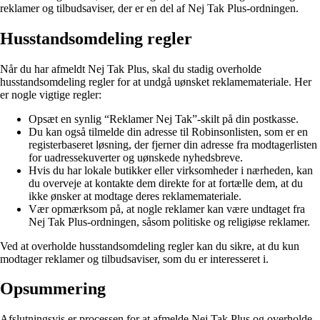
reklamer og tilbudsaviser, der er en del af Nej Tak Plus-ordningen.
Husstandsomdeling regler
Når du har afmeldt Nej Tak Plus, skal du stadig overholde
husstandsomdeling regler for at undgå uønsket reklamemateriale. Her
er nogle vigtige regler:
Opsæt en synlig “Reklamer Nej Tak”-skilt på din postkasse.
Du kan også tilmelde din adresse til Robinsonlisten, som er en
registerbaseret løsning, der fjerner din adresse fra modtagerlisten
for uadressekuverter og uønskede nyhedsbreve.
Hvis du har lokale butikker eller virksomheder i nærheden, kan
du overveje at kontakte dem direkte for at fortælle dem, at du
ikke ønsker at modtage deres reklamemateriale.
Vær opmærksom på, at nogle reklamer kan være undtaget fra
Nej Tak Plus-ordningen, såsom politiske og religiøse reklamer.
Ved at overholde husstandsomdeling regler kan du sikre, at du kun
modtager reklamer og tilbudsaviser, som du er interesseret i.
Opsummering
Afslutningsvis er processen for at afmelde Nej Tak Plus og overholde