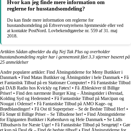
Hvor kan jeg finde mere information om
reglerne for husstandsomdeling?
Du kan finde mere information om reglerne for
husstandsomdeling på Erhvervsstyrelsens hjemmeside eller ved
at kontakte PostNord. Lovbekendtgørelse nr. 559 af 31. maj
2018.
Artiklen Sådan afmelder du dig Nej Tak Plus og overholder
husstandsomdeling regler har i gennemsnit fået
3.3
stjerner baseret på
25
anmeldelser
Andre populære artikler:
Find Åbningstiderne for Meny Butikker i
Danmark
•
Find Matas Butikker og Åbningstider i hele Danmark
•
Få
et Fantastisk Tilbud på en Stationær Computer!
•
Få Fantastiske Tilbud
på DAB Radio hos Kvickly og Føtex!
•
Få Æbleskiver til Billige
Priser!
•
Find den nærmeste Burger King – Åbningstider i Ørestad,
Kolding Syd og Hedensted
•
Få Fantastiske Tilbud på Marcipan og
Nougat i Odense!
•
Få Fantastiske Tilbud på AMO Kage- og
Brødblandinger!
•
Få Ost til Superpriser – Se de Bedste Tilbud Her!
•
Få Smør til Billige Priser – Se Tilbudene her!
•
Find Åbningstiderne
for Elgiganten Butikker i København og Hele Danmark
•
Se Lidls
Tilbudsavis for Næste Uge!
•
Få Fantastiske Tilbud på Sengetøj!
•
Gør
et kup på Deal.dk – Find de bedste tilbud!
•
Find Åbningstiderne for