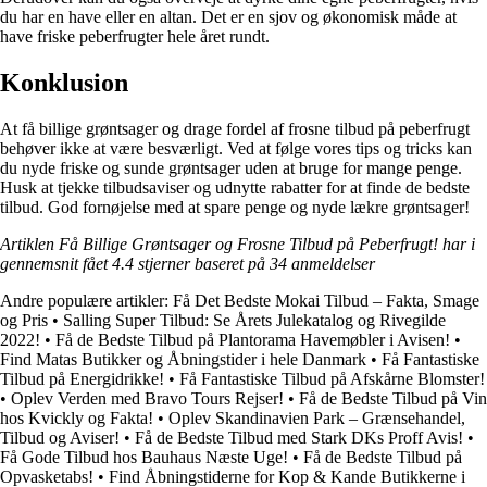
du har en have eller en altan. Det er en sjov og økonomisk måde at
have friske peberfrugter hele året rundt.
Konklusion
At få billige grøntsager og drage fordel af frosne tilbud på peberfrugt
behøver ikke at være besværligt. Ved at følge vores tips og tricks kan
du nyde friske og sunde grøntsager uden at bruge for mange penge.
Husk at tjekke tilbudsaviser og udnytte rabatter for at finde de bedste
tilbud. God fornøjelse med at spare penge og nyde lækre grøntsager!
Artiklen Få Billige Grøntsager og Frosne Tilbud på Peberfrugt! har i
gennemsnit fået
4.4
stjerner baseret på
34
anmeldelser
Andre populære artikler:
Få Det Bedste Mokai Tilbud – Fakta, Smage
og Pris
•
Salling Super Tilbud: Se Årets Julekatalog og Rivegilde
2022!
•
Få de Bedste Tilbud på Plantorama Havemøbler i Avisen!
•
Find Matas Butikker og Åbningstider i hele Danmark
•
Få Fantastiske
Tilbud på Energidrikke!
•
Få Fantastiske Tilbud på Afskårne Blomster!
•
Oplev Verden med Bravo Tours Rejser!
•
Få de Bedste Tilbud på Vin
hos Kvickly og Fakta!
•
Oplev Skandinavien Park – Grænsehandel,
Tilbud og Aviser!
•
Få de Bedste Tilbud med Stark DKs Proff Avis!
•
Få Gode Tilbud hos Bauhaus Næste Uge!
•
Få de Bedste Tilbud på
Opvasketabs!
•
Find Åbningstiderne for Kop & Kande Butikkerne i