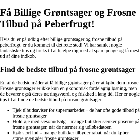
Få Billige Grøntsager og Frosne
Tilbud på Peberfrugt!
Hvis du er på udkig efter billige grøntsager og frosne tilbud på
peberfrugt, er du kommet til det rette sted! Vi har samlet nogle
fantastiske tips og tricks til at hjælpe dig med at spare penge og få mest
ud af dine indkøb.
Find de bedste tilbud på frosne grøntsager
En af de bedste måder at få billige grøntsager på er at købe dem frosne.
Frosne grøntsager er ikke kun en økonomisk fordelagtig løsning, men
de bevarer også deres næringsværdi og friskhed i lang tid. Her er nogle
tips til at finde de bedste tilbud på frosne grøntsager:
Tjek tilbudsaviser for supermarkedet – de har ofte gode tilbud på
frosne grøntsager
Hold øje med sæsonudsalg – mange butikker sænker priserne på
frosne grøntsager, når de nærmer sig udløbsdatoen
Køb stort ind – mange butikker tilbyder rabat, når du køber
større mængder frosne grøntsager