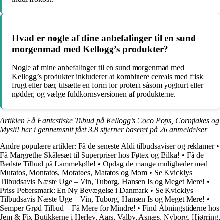
Hvad er nogle af dine anbefalinger til en sund
morgenmad med Kellogg’s produkter?
Nogle af mine anbefalinger til en sund morgenmad med
Kellogg’s produkter inkluderer at kombinere cereals med frisk
frugt eller bær, tilsætte en form for protein såsom yoghurt eller
nødder, og vælge fuldkornsversionen af ​​produkterne.
Artiklen Få Fantastiske Tilbud på Kellogg’s Coco Pops, Cornflakes og
Mysli! har i gennemsnit fået
3.8
stjerner baseret på
26
anmeldelser
Andre populære artikler:
Få de seneste Aldi tilbudsaviser og reklamer
•
Få Margrethe Skålesæt til Superpriser hos Føtex og Bilka!
•
Få de
Bedste Tilbud på Lammekølle!
•
Opdag de mange muligheder med
Mutatos, Montatos, Motatoes, Matatos og Mom
•
Se Kvicklys
Tilbudsavis Næste Uge – Vin, Tuborg, Hansen Is og Meget Mere!
•
Priss Pebersmark: En Ny Bevægelse i Danmark
•
Se Kvicklys
Tilbudsavis Næste Uge – Vin, Tuborg, Hansen Is og Meget Mere!
•
Semper Grød Tilbud – Få Mere for Mindre!
•
Find Åbningstiderne hos
Jem & Fix Butikkerne i Herlev, Aars, Valby, Asnæs, Nyborg, Hjørring,