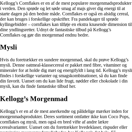
Kellogg’s Cornflakes er en af de mest populære morgenmadsprodukter
i verden. Den sprøde og let søde smag af majs giver dig energi til at
starte dagen på den bedste måde. Cornflakes er også en alsidig cereal,
der kan bruges i forskellige opskrifter. Fra pandekager til sprøde
kyllingebidder – cornflakes kan tilføje en ekstra knasende dimension til
dine yndlingsretter. Udnyt de fantastiske tilbud på Kellogg’s
Cornflakes og gør din morgenmad endnu bedre.
Mysli
Hvis du foretrækker en sundere morgenmad, skal du prøve Kellogg’s
mysli. Denne oatmeal-klassecereal er pakket med fibre, vitaminer og
mineraler for at holde dig mæt og energifyldt i lang tid. Kellogg’s mysli
findes i forskellige varianter og smagskombinationer, så du kan finde
din favorit. Uanset om du kan lide frugt, nødder eller chokolade i din
mysli, kan du finde fantastiske tilbud her.
Kellogg’s Morgenmad
Kellogg’s er en af de mest anerkendte og pålidelige mærker inden for
morgenmadsprodukter. Deres sortiment omfatter ikke kun Coco Pops,
cornflakes og mysli, men også en bred vifte af andre lækre
cerealvarianter. Uanset om du foretrækker hvedeklaser, rispuder eller