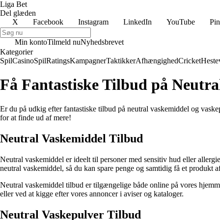
Liga Bet
Del glæden
X
Facebook
Instagram
LinkedIn
YouTube
Pin
Min konto
Tilmeld nu
Nyhedsbrevet
Kategorier
Spil
Casino
Spil
Ratings
Kampagner
Taktikker
Afhængighed
Cricket
Heste
Få Fantastiske Tilbud på Neutr
Er du på udkig efter fantastiske tilbud på neutral vaskemiddel og vask
for at finde ud af mere!
Neutral Vaskemiddel Tilbud
Neutral vaskemiddel er ideelt til personer med sensitiv hud eller allergi
neutral vaskemiddel, så du kan spare penge og samtidig få et produkt af 
Neutral vaskemiddel tilbud er tilgængelige både online på vores hjemm
eller ved at kigge efter vores annoncer i aviser og kataloger.
Neutral Vaskepulver Tilbud