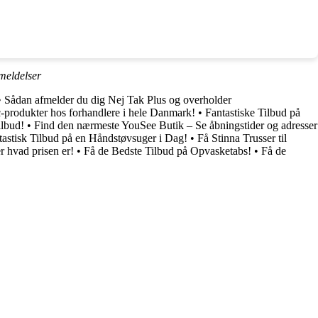
eldelser
•
Sådan afmelder du dig Nej Tak Plus og overholder
-produkter hos forhandlere i hele Danmark!
•
Fantastiske Tilbud på
ilbud!
•
Find den nærmeste YouSee Butik – Se åbningstider og adresser
tastisk Tilbud på en Håndstøvsuger i Dag!
•
Få Stinna Trusser til
er hvad prisen er!
•
Få de Bedste Tilbud på Opvasketabs!
•
Få de