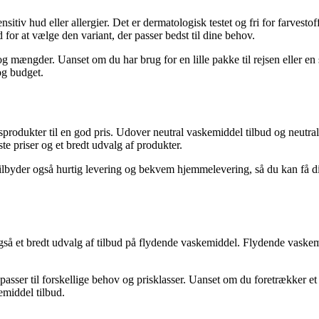
tiv hud eller allergier. Det er dermatologisk testet og fri for farvesto
 for at vælge den variant, der passer bedst til dine behov.
r og mængder. Uanset om du har brug for en lille pakke til rejsen eller 
og budget.
tsprodukter til en god pris. Udover neutral vaskemiddel tilbud og neutra
te priser og et bredt udvalg af produkter.
tilbyder også hurtig levering og bekvem hjemmelevering, så du kan få d
å et bredt udvalg af tilbud på flydende vaskemiddel. Flydende vaskemi
sser til forskellige behov og prisklasser. Uanset om du foretrækker et sp
emiddel tilbud.