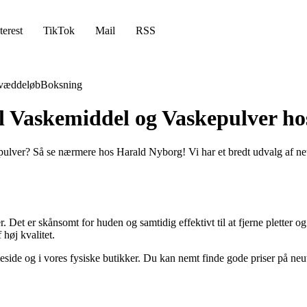
terest
TikTok
Mail
RSS
væddeløb
Boksning
al Vaskemiddel og Vaskepulver h
epulver? Så se nærmere hos Harald Nyborg! Vi har et bredt udvalg af ne
er. Det er skånsomt for huden og samtidig effektivt til at fjerne pletter
høj kvalitet.
eside og i vores fysiske butikker. Du kan nemt finde gode priser på ne