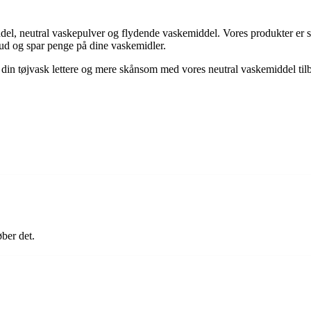
del, neutral vaskepulver og flydende vaskemiddel. Vores produkter er s
lbud og spar penge på dine vaskemidler.
Gør din tøjvask lettere og mere skånsom med vores neutral vaskemiddel til
øber det.