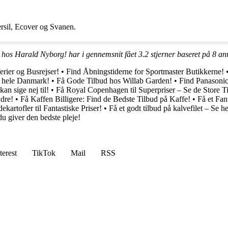
rsil, Ecover og Svanen.
r hos Harald Nyborg! har i gennemsnit fået
3.2
stjerner baseret på
8
anm
rier og Busrejser!
•
Find Åbningstiderne for Sportmaster Butikkerne!
i hele Danmark!
•
Få Gode Tilbud hos Willab Garden!
•
Find Panasonic
kan sige nej til!
•
Få Royal Copenhagen til Superpriser – Se de Store T
ndre!
•
Få Kaffen Billigere: Find de Bedste Tilbud på Kaffe!
•
Få et Fan
ekartofler til Fantastiske Priser!
•
Få et godt tilbud på kalvefilet – Se h
u giver den bedste pleje!
terest
TikTok
Mail
RSS