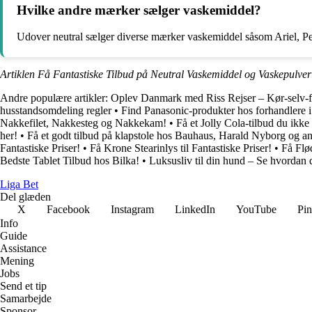
Hvilke andre mærker sælger vaskemiddel?
Udover neutral sælger diverse mærker vaskemiddel såsom Ariel, Pe
Artiklen Få Fantastiske Tilbud på Neutral Vaskemiddel og Vaskepulve
Andre populære artikler:
Oplev Danmark med Riss Rejser – Kør-selv-fe
husstandsomdeling regler
•
Find Panasonic-produkter hos forhandlere 
Nakkefilet, Nakkesteg og Nakkekam!
•
Få et Jolly Cola-tilbud du ikke 
her!
•
Få et godt tilbud på klapstole hos Bauhaus, Harald Nyborg og a
Fantastiske Priser!
•
Få Krone Stearinlys til Fantastiske Priser!
•
Få Flød
Bedste Tablet Tilbud hos Bilka!
•
Luksusliv til din hund – Se hvordan d
Liga Bet
Del glæden
X
Facebook
Instagram
LinkedIn
YouTube
Pin
Info
Guide
Assistance
Mening
Jobs
Send et tip
Samarbejde
Sponsor