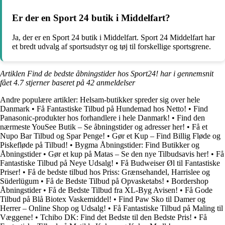
Er der en Sport 24 butik i Middelfart?
Ja, der er en Sport 24 butik i Middelfart. Sport 24 Middelfart har
et bredt udvalg af sportsudstyr og tøj til forskellige sportsgrene.
Artiklen Find de bedste åbningstider hos Sport24! har i gennemsnit
fået
4.7
stjerner baseret på
42
anmeldelser
Andre populære artikler:
Helsam-butikker spreder sig over hele
Danmark
•
Få Fantastiske Tilbud på Hundemad hos Netto!
•
Find
Panasonic-produkter hos forhandlere i hele Danmark!
•
Find den
nærmeste YouSee Butik – Se åbningstider og adresser her!
•
Få et
Nupo Bar Tilbud og Spar Penge!
•
Gør et Kup – Find Billig Fløde og
Piskefløde på Tilbud!
•
Bygma Åbningstider: Find Butikker og
Åbningstider
•
Gør et kup på Matas – Se den nye Tilbudsavis her!
•
Få
Fantastiske Tilbud på Neye Udsalg!
•
Få Budweiser Øl til Fantastiske
Priser!
•
Få de bedste tilbud hos Priss: Grænsehandel, Harrislee og
Süderlügum
•
Få de Bedste Tilbud på Opvasketabs!
•
Bordershop
Åbningstider
•
Få de Bedste Tilbud fra XL-Byg Avisen!
•
Få Gode
Tilbud på Blå Biotex Vaskemiddel!
•
Find Paw Sko til Damer og
Herrer – Online Shop og Udsalg!
•
Få Fantastiske Tilbud på Maling til
Væggene!
•
Tchibo DK: Find det Bedste til den Bedste Pris!
•
Få