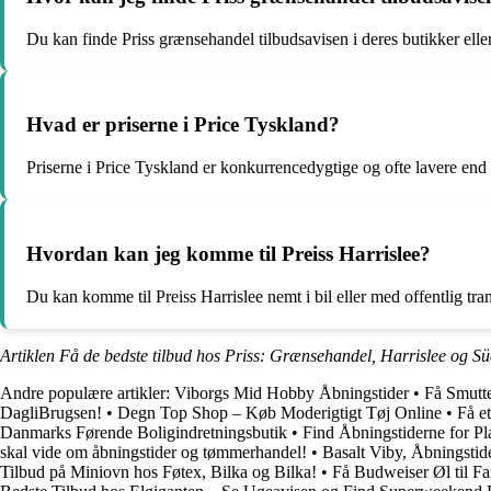
Du kan finde Priss grænsehandel tilbudsavisen i deres butikker elle
Hvad er priserne i Price Tyskland?
Priserne i Price Tyskland er konkurrencedygtige og ofte lavere end 
Hvordan kan jeg komme til Preiss Harrislee?
Du kan komme til Preiss Harrislee nemt i bil eller med offentlig tra
Artiklen Få de bedste tilbud hos Priss: Grænsehandel, Harrislee og S
Andre populære artikler:
Viborgs Mid Hobby Åbningstider
•
Få Smutte
DagliBrugsen!
•
Degn Top Shop – Køb Moderigtigt Tøj Online
•
Få e
Danmarks Førende Boligindretningsbutik
•
Find Åbningstiderne for P
skal vide om åbningstider og tømmerhandel!
•
Basalt Viby, Åbningstid
Tilbud på Miniovn hos Føtex, Bilka og Bilka!
•
Få Budweiser Øl til Fan