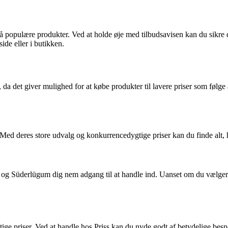
d på populære produkter. Ved at holde øje med tilbudsavisen kan du sikre 
ide eller i butikken.
da det giver mulighed for at købe produkter til lavere priser som følg
 Med deres store udvalg og konkurrencedygtige priser kan du finde alt, 
e og Süderlügum dig nem adgang til at handle ind. Uanset om du vælger at
gtige priser. Ved at handle hos Priss kan du nyde godt af betydelige b