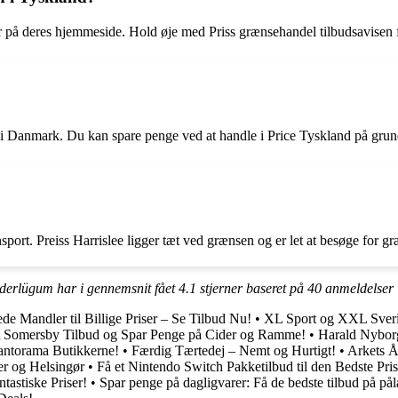
r på deres hjemmeside. Hold øje med Priss grænsehandel tilbudsavisen fo
i Danmark. Du kan spare penge ved at handle i Price Tyskland på grund a
nsport. Preiss Harrislee ligger tæt ved grænsen og er let at besøge for 
üderlügum har i gennemsnit fået
4.1
stjerner baseret på
40
anmeldelser
de Mandler til Billige Priser – Se Tilbud Nu!
•
XL Sport og XXL Sveri
t Somersby Tilbud og Spar Penge på Cider og Ramme!
•
Harald Nyborg
lantorama Butikkerne!
•
Færdig Tærtedej – Nemt og Hurtigt!
•
Arkets Å
er og Helsingør
•
Få et Nintendo Switch Pakketilbud til den Bedste Pris
tastiske Priser!
•
Spar penge på dagligvarer: Få de bedste tilbud på på