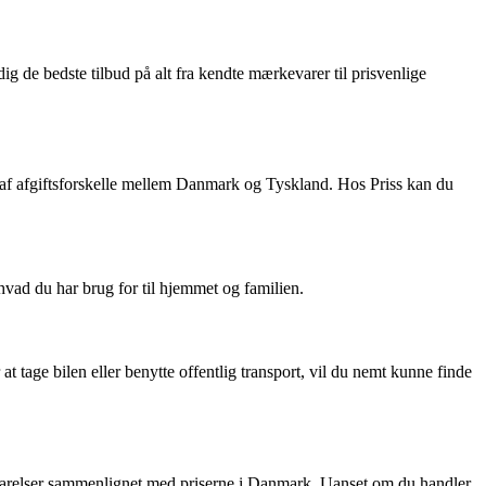
dig de bedste tilbud på alt fra kendte mærkevarer til prisvenlige
e af afgiftsforskelle mellem Danmark og Tyskland. Hos Priss kan du
hvad du har brug for til hjemmet og familien.
 tage bilen eller benytte offentlig transport, vil du nemt kunne finde
esparelser sammenlignet med priserne i Danmark. Uanset om du handler