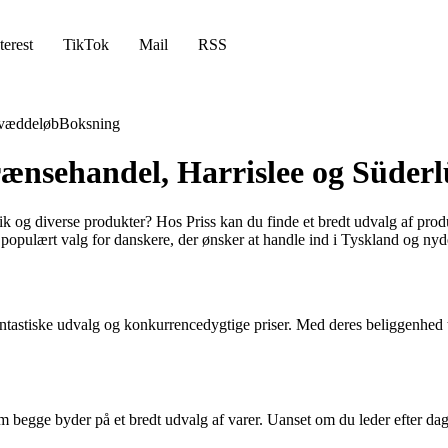
terest
TikTok
Mail
RSS
væddeløb
Boksning
Grænsehandel, Harrislee og Süde
nik og diverse produkter? Hos Priss kan du finde et bredt udvalg af pro
opulært valg for danskere, der ønsker at handle ind i Tyskland og ny
ntastiske udvalg og konkurrencedygtige priser. Med deres beliggenhed tæ
begge byder på et bredt udvalg af varer. Uanset om du leder efter dagli