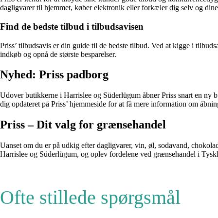
dagligvarer til hjemmet, køber elektronik eller forkæler dig selv og di
Find de bedste tilbud i tilbudsavisen
Priss’ tilbudsavis er din guide til de bedste tilbud. Ved at kigge i tilb
indkøb og opnå de største besparelser.
Nyhed: Priss padborg
Udover butikkerne i Harrislee og Süderlügum åbner Priss snart en ny bu
dig opdateret på Priss’ hjemmeside for at få mere information om åbning
Priss – Dit valg for grænsehandel
Uanset om du er på udkig efter dagligvarer, vin, øl, sodavand, chokolad
Harrislee og Süderlügum, og oplev fordelene ved grænsehandel i Tyskland
Ofte stillede spørgsmål