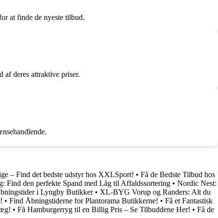
r at finde de nyeste tilbud.
f deres attraktive priser.
grænsehandlende.
ge – Find det bedste udstyr hos XXLSport!
•
Få de Bedste Tilbud hos
: Find den perfekte Spand med Låg til Affaldssortering
•
Nordic Nest:
bningstider i Lyngby Butikker
•
XL-BYG Vorup og Randers: Alt du
!
•
Find Åbningstiderne for Plantorama Butikkerne!
•
Få et Fantastisk
læg!
•
Få Hamburgerryg til en Billig Pris – Se Tilbuddene Her!
•
Få de