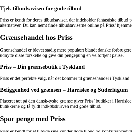
Tjek tilbudsavisen for gode tilbud
Priss er kendt for deres tilbudsaviser, der indeholder fantastiske tilbu
alternativer. Du kan nemt finde tilbudsaviserne online på Priss’ hjemmes
Grænsehandel hos Priss
Grænsehandel er blevet stadig mere populært blandt danske forbrugere, 
udnytte disse forskelle og give din pengepung en velfortjent pause.
Priss – Din grænsebutik i Tyskland
Priss er det perfekte valg, når det kommer til grænsehandel i Tyskland.
Beliggenhed ved grænsen – Harrislee og Süderlügum
Placeret tæt på den dansk-tyske grænse giver Priss’ butikker i Harrisle
butikkerne og få fyldt indkøbskurven med gode tilbud.
Spar penge med Priss
Priss er kendt for at tilbyde sine kunder gode tilbud og konkurrencedy