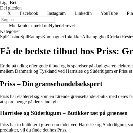
Liga Bet
Del glæden
X
Facebook
Instagram
LinkedIn
YouTube
Pin
Min konto
Tilmeld nu
Nyhedsbrevet
Kategorier
Spil
Casino
Spil
Ratings
Kampagner
Taktikker
Afhængighed
Cricket
Heste
Få de bedste tilbud hos Priss: 
Er du på udkig efter gode tilbud og besparelser på dagligvarer, elektro
mellem Danmark og Tyskland ved Harrislee og Süderlügum er Priss et p
Priss – Din grænsehandelsekspert
Priss har etableret sig som en førende grænsehandelsbutik med deres fa
at spare penge på deres indkøb.
Harrislee og Süderlügum – Butikker tæt på grænsen
Priss har to butikker i grænseområdet ved Harrislee og Süderlügum, som 
produkter, vil du finde det hos Priss.