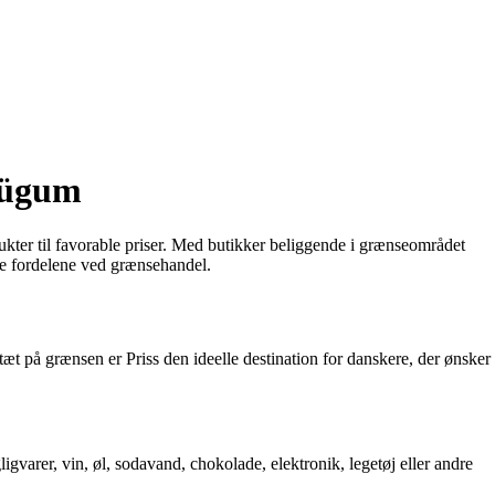
rlügum
dukter til favorable priser. Med butikker beliggende i grænseområdet
de fordelene ved grænsehandel.
t på grænsen er Priss den ideelle destination for danskere, der ønsker
gvarer, vin, øl, sodavand, chokolade, elektronik, legetøj eller andre