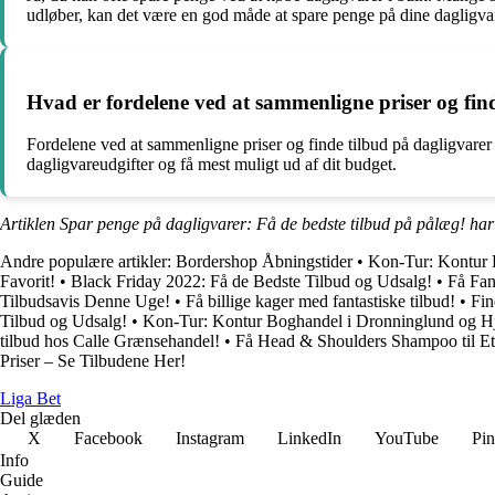
udløber, kan det være en god måde at spare penge på dine dagligvar
Hvad er fordelene ved at sammenligne priser og fin
Fordelene ved at sammenligne priser og finde tilbud på dagligvarer
dagligvareudgifter og få mest muligt ud af dit budget.
Artiklen Spar penge på dagligvarer: Få de bedste tilbud på pålæg! har
Andre populære artikler:
Bordershop Åbningstider
•
Kon-Tur: Kontur 
Favorit!
•
Black Friday 2022: Få de Bedste Tilbud og Udsalg!
•
Få Fan
Tilbudsavis Denne Uge!
•
Få billige kager med fantastiske tilbud!
•
Fin
Tilbud og Udsalg!
•
Kon-Tur: Kontur Boghandel i Dronninglund og Hj
tilbud hos Calle Grænsehandel!
•
Få Head & Shoulders Shampoo til Et 
Priser – Se Tilbudene Her!
Liga Bet
Del glæden
X
Facebook
Instagram
LinkedIn
YouTube
Pin
Info
Guide