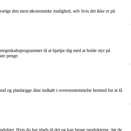
 og vælge den mest økonomiske mulighed, selv hvis det ikke er på
sregnskabsprogrammer til at hjælpe dig med at holde styr på
are penge.
tilbud og planlægge dine indkøb i overensstemmelse hermed for at få
odukter. Hvis du har plads til det og kan bruge produkterne, før de