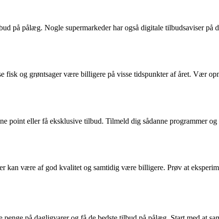
 tilbud på pålæg. Nogle supermarkeder har også digitale tilbudsaviser p
se fisk og grøntsager være billigere på visse tidspunkter af året. Vær 
 point eller få eksklusive tilbud. Tilmeld dig sådanne programmer og u
 kan være af god kvalitet og samtidig være billigere. Prøv at eksperime
re penge på dagligvarer og få de bedste tilbud på pålæg. Start med at sa