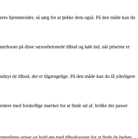
å deres hjemmesider, så sørg for at tjekke dem også. På den måde kan du
opmærksom på disse sæsonbetonede tilbud og køb ind, når priserne er
dnyt de tilbud, der er tilgængelige. På den måde kan du få yderligere
ntere med forskellige mærker for at finde ud af, hvilke der passer
mmenligne priser og hold øje med tilbudsaviser for at finde de bedste