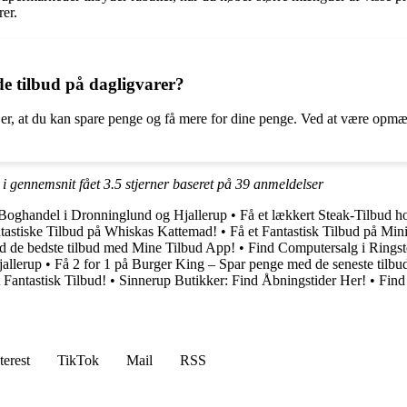
er.
de tilbud på dagligvarer?
 er, at du kan spare penge og få mere for dine penge. Ved at være opm
 i gennemsnit fået
3.5
stjerner baseret på
39
anmeldelser
Boghandel i Dronninglund og Hjallerup
•
Få et lækkert Steak-Tilbud 
tastiske Tilbud på Whiskas Kattemad!
•
Få et Fantastisk Tilbud på Min
d de bedste tilbud med Mine Tilbud App!
•
Find Computersalg i Ringst
allerup
•
Få 2 for 1 på Burger King – Spar penge med de seneste tilbu
Fantastisk Tilbud!
•
Sinnerup Butikker: Find Åbningstider Her!
•
Find
terest
TikTok
Mail
RSS