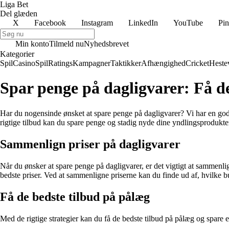
Liga Bet
Del glæden
X
Facebook
Instagram
LinkedIn
YouTube
Pin
Min konto
Tilmeld nu
Nyhedsbrevet
Kategorier
Spil
Casino
Spil
Ratings
Kampagner
Taktikker
Afhængighed
Cricket
Heste
Spar penge på dagligvarer: Få de
Har du nogensinde ønsket at spare penge på dagligvarer? Vi har en god ny
rigtige tilbud kan du spare penge og stadig nyde dine yndlingsprodukter
Sammenlign priser på dagligvarer
Når du ønsker at spare penge på dagligvarer, er det vigtigt at sammenlign
bedste priser. Ved at sammenligne priserne kan du finde ud af, hvilke bu
Få de bedste tilbud på pålæg
Med de rigtige strategier kan du få de bedste tilbud på pålæg og spare e