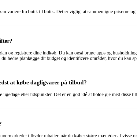
e kan variere fra butik til butik. Det er vigtigt at sammenligne priserne
fter?
tplan og registrere dine indkøb. Du kan også bruge apps og husholdning
du bedre planlægge dit budget og identificere områder, hvor du kan sp
bedst at købe dagligvarer på tilbud?
e ugedage eller tidspunkter. Det er en god idé at holde øje med disse 
?
upermarkeder tilbyder rabatter, når du køber større mængder af visse pr