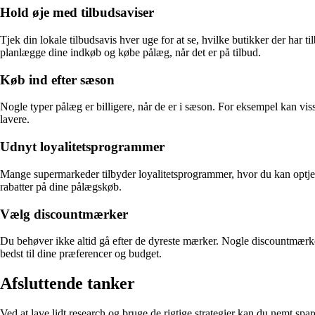
Hold øje med tilbudsaviser
Tjek din lokale tilbudsavis hver uge for at se, hvilke butikker der har
planlægge dine indkøb og købe pålæg, når det er på tilbud.
Køb ind efter sæson
Nogle typer pålæg er billigere, når de er i sæson. For eksempel kan vis
lavere.
Udnyt loyalitetsprogrammer
Mange supermarkeder tilbyder loyalitetsprogrammer, hvor du kan optjene
rabatter på dine pålægskøb.
Vælg discountmærker
Du behøver ikke altid gå efter de dyreste mærker. Nogle discountmærker
bedst til dine præferencer og budget.
Afsluttende tanker
Ved at lave lidt research og bruge de rigtige strategier kan du nemt spa