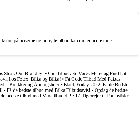
ærksom på priserne og udnytte tilbud kan du reducere dine
hos Steak Out Brøndby!
•
Gin-Tilbud: Se Vores Meny og Find Dit
iovn hos Føtex, Bilka og Bilka!
•
Få Gode Tilbud Med Faktas
ed – Butikker og Åbningstider
•
Black Friday 2022: Få de Bedste
d!
•
Få de bedste tilbud med Bilka Tilbudsavis!
•
Opdag de bedste
 de bedste tilbud med Minetilbud.dk!
•
Få Tigerrejer til Fantastiske