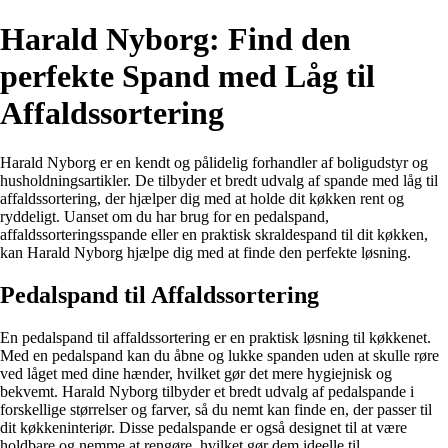
Harald Nyborg: Find den
perfekte Spand med Låg til
Affaldssortering
Harald Nyborg er en kendt og pålidelig forhandler af boligudstyr og
husholdningsartikler. De tilbyder et bredt udvalg af spande med låg til
affaldssortering, der hjælper dig med at holde dit køkken rent og
ryddeligt. Uanset om du har brug for en pedalspand,
affaldssorteringsspande eller en praktisk skraldespand til dit køkken,
kan Harald Nyborg hjælpe dig med at finde den perfekte løsning.
Pedalspand til Affaldssortering
En pedalspand til affaldssortering er en praktisk løsning til køkkenet.
Med en pedalspand kan du åbne og lukke spanden uden at skulle røre
ved låget med dine hænder, hvilket gør det mere hygiejnisk og
bekvemt. Harald Nyborg tilbyder et bredt udvalg af pedalspande i
forskellige størrelser og farver, så du nemt kan finde en, der passer til
dit køkkeninteriør. Disse pedalspande er også designet til at være
holdbare og nemme at rengøre, hvilket gør dem ideelle til