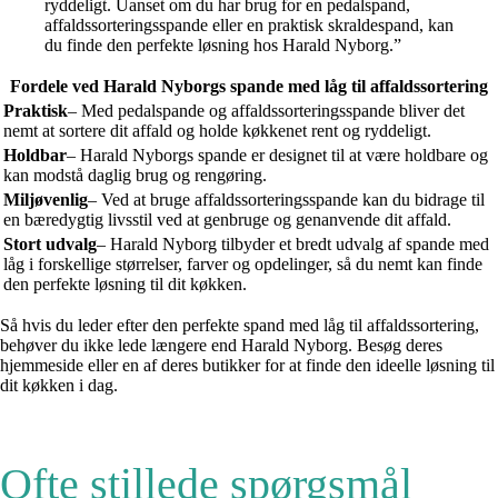
ryddeligt. Uanset om du har brug for en pedalspand,
affaldssorteringsspande eller en praktisk skraldespand, kan
du finde den perfekte løsning hos Harald Nyborg.”
Fordele ved Harald Nyborgs spande med låg til affaldssortering
Praktisk
– Med pedalspande og affaldssorteringsspande bliver det
nemt at sortere dit affald og holde køkkenet rent og ryddeligt.
Holdbar
– Harald Nyborgs spande er designet til at være holdbare og
kan modstå daglig brug og rengøring.
Miljøvenlig
– Ved at bruge affaldssorteringsspande kan du bidrage til
en bæredygtig livsstil ved at genbruge og genanvende dit affald.
Stort udvalg
– Harald Nyborg tilbyder et bredt udvalg af spande med
låg i forskellige størrelser, farver og opdelinger, så du nemt kan finde
den perfekte løsning til dit køkken.
Så hvis du leder efter den perfekte spand med låg til affaldssortering,
behøver du ikke lede længere end Harald Nyborg. Besøg deres
hjemmeside eller en af deres butikker for at finde den ideelle løsning til
dit køkken i dag.
Ofte stillede spørgsmål