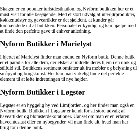
Skagen er en populær turistdestination, og Nyform butikken her er et
must-visit for alle besøgende. Med et stort udvalg af interiørprodukter,
køkkenudstyr og gaveartikler er det sjældent, at kunder går
tomhændede ud af butikken. Personalet er kyndigt og kan hjælpe med
at finde den perfekte gave til enhver anledning.
Nyform Butikker i Marielyst
I hjertet af Marielyst finder man endnu en Nyform butik. Denne butik
er et paradis for alle dem, der elsker at indrette deres hjem i en unik og
stilfuld stil. Butikkens sortiment omfatter alt fra møbler og belysning til
småpynt og brugskunst. Her kan man virkelig finde det perfekte
element til at løfte indretningen til nye højder.
Nyform Butikker i Løgstør
Løgstør er en hyggelig by ved Limfjorden, og her finder man også en
Nyform butik. Butikken i Løgstør er kendt for sit store udvalg af
haveartikler og blomsterdekorationer. Uanset om man er en erfaren
haveentusiast eller en nybegynder, vil man finde alt, hvad man har
brug for i denne butik.