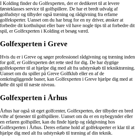
I Kolding finder du Golfexperten, der er dedikeret til at levere
førsteklasses service til golfspillere. De har et bredt udvalg af
golfudstyr og tilbyder også træning og rådgivning fra erfarne
golfeksperter. Uanset om du har brug for en ny driver, ønsker at
forbedre dit korthulsput eller bare vil have nogle tips til at forbedre dit
spil, er Golfexperten i Kolding et besøg værd.
Golfexperten i Greve
Hvis du er i Greve og søger professionel rådgivning og træning inden
for golf, er Golfexperten det rette sted for dig. De har dygtige
golfeksperter til at hjælpe dig med alt fra udstyrskøb til tekniktræning.
Uanset om du spiller på Greve Golfklub eller en af de
omkringliggende baner, kan Golfexperten i Greve hjælpe dig med at
løfte dit spil til næste niveau.
Golfexperten i Århus
Århus har også sit eget golfcenter, Golfexperten, der tilbyder en bred
vifte af tjenester til golfspillere. Uanset om du er en nybegynder eller
en erfaren golfspiller, kan du finde hjælp og rådgivning hos
Golfexperten i Århus. Deres erfarne hold af golfeksperter er klar til at
hjælpe dig med alt fra udstyrskøb til træning af din teknik.