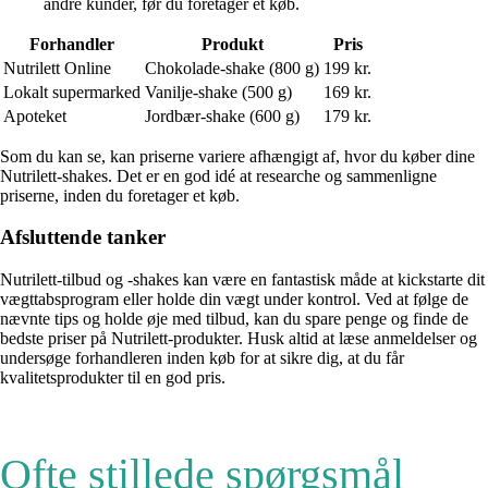
andre kunder, før du foretager et køb.
Forhandler
Produkt
Pris
Nutrilett Online
Chokolade-shake (800 g)
199 kr.
Lokalt supermarked
Vanilje-shake (500 g)
169 kr.
Apoteket
Jordbær-shake (600 g)
179 kr.
Som du kan se, kan priserne variere afhængigt af, hvor du køber dine
Nutrilett-shakes. Det er en god idé at researche og sammenligne
priserne, inden du foretager et køb.
Afsluttende tanker
Nutrilett-tilbud og -shakes kan være en fantastisk måde at kickstarte dit
vægttabsprogram eller holde din vægt under kontrol. Ved at følge de
nævnte tips og holde øje med tilbud, kan du spare penge og finde de
bedste priser på Nutrilett-produkter. Husk altid at læse anmeldelser og
undersøge forhandleren inden køb for at sikre dig, at du får
kvalitetsprodukter til en god pris.
Ofte stillede spørgsmål