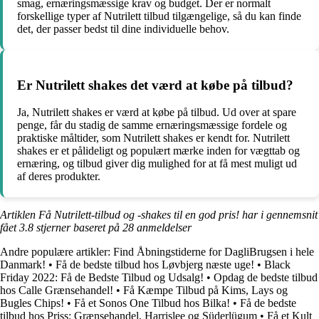
smag, ernæringsmæssige krav og budget. Der er normalt
forskellige typer af Nutrilett tilbud tilgængelige, så du kan finde
det, der passer bedst til dine individuelle behov.
Er Nutrilett shakes det værd at købe på tilbud?
Ja, Nutrilett shakes er værd at købe på tilbud. Ud over at spare
penge, får du stadig de samme ernæringsmæssige fordele og
praktiske måltider, som Nutrilett shakes er kendt for. Nutrilett
shakes er et pålideligt og populært mærke inden for vægttab og
ernæring, og tilbud giver dig mulighed for at få mest muligt ud
af deres produkter.
Artiklen Få Nutrilett-tilbud og -shakes til en god pris! har i gennemsnit
fået
3.8
stjerner baseret på
28
anmeldelser
Andre populære artikler:
Find Åbningstiderne for DagliBrugsen i hele
Danmark!
•
Få de bedste tilbud hos Løvbjerg næste uge!
•
Black
Friday 2022: Få de Bedste Tilbud og Udsalg!
•
Opdag de bedste tilbud
hos Calle Grænsehandel!
•
Få Kæmpe Tilbud på Kims, Lays og
Bugles Chips!
•
Få et Sonos One Tilbud hos Bilka!
•
Få de bedste
tilbud hos Priss: Grænsehandel, Harrislee og Süderlügum
•
Få et Kult