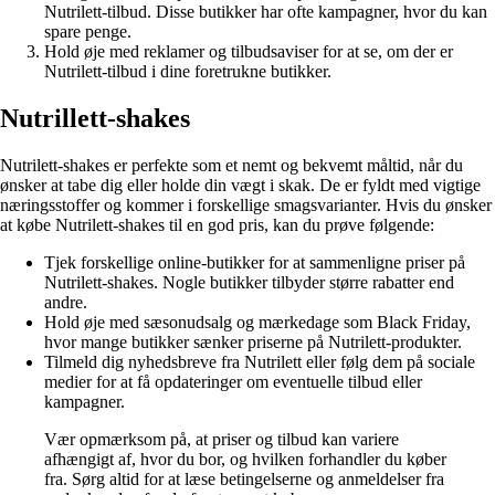
Nutrilett-tilbud. Disse butikker har ofte kampagner, hvor du kan
spare penge.
Hold øje med reklamer og tilbudsaviser for at se, om der er
Nutrilett-tilbud i dine foretrukne butikker.
Nutrillett-shakes
Nutrilett-shakes er perfekte som et nemt og bekvemt måltid, når du
ønsker at tabe dig eller holde din vægt i skak. De er fyldt med vigtige
næringsstoffer og kommer i forskellige smagsvarianter. Hvis du ønsker
at købe Nutrilett-shakes til en god pris, kan du prøve følgende:
Tjek forskellige online-butikker for at sammenligne priser på
Nutrilett-shakes. Nogle butikker tilbyder større rabatter end
andre.
Hold øje med sæsonudsalg og mærkedage som Black Friday,
hvor mange butikker sænker priserne på Nutrilett-produkter.
Tilmeld dig nyhedsbreve fra Nutrilett eller følg dem på sociale
medier for at få opdateringer om eventuelle tilbud eller
kampagner.
Vær opmærksom på, at priser og tilbud kan variere
afhængigt af, hvor du bor, og hvilken forhandler du køber
fra. Sørg altid for at læse betingelserne og anmeldelser fra