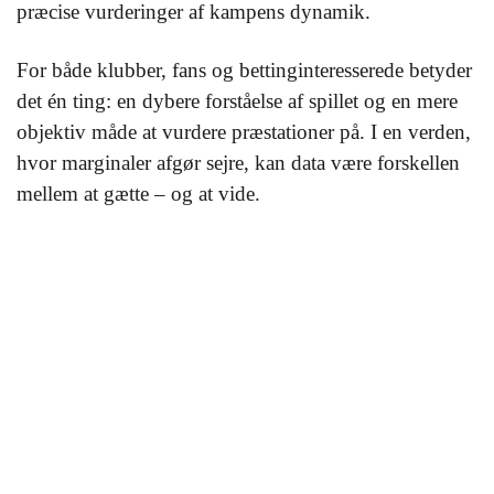
præcise vurderinger af kampens dynamik.
For både klubber, fans og bettinginteresserede betyder
det én ting: en dybere forståelse af spillet og en mere
objektiv måde at vurdere præstationer på. I en verden,
hvor marginaler afgør sejre, kan data være forskellen
mellem at gætte – og at vide.