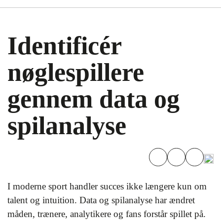
Identificér
nøglespillere
gennem data og
spilanalyse
I moderne sport handler succes ikke længere kun om
talent og intuition. Data og spilanalyse har ændret
måden, trænere, analytikere og fans forstår spillet på.