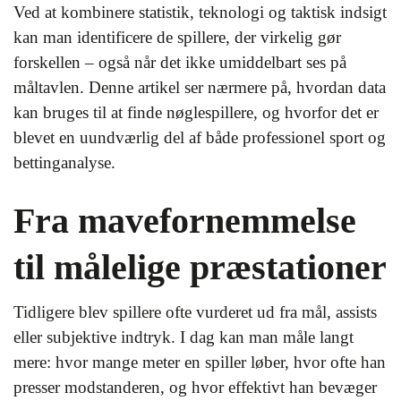
Ved at kombinere statistik, teknologi og taktisk indsigt
kan man identificere de spillere, der virkelig gør
forskellen – også når det ikke umiddelbart ses på
måltavlen. Denne artikel ser nærmere på, hvordan data
kan bruges til at finde nøglespillere, og hvorfor det er
blevet en uundværlig del af både professionel sport og
bettinganalyse.
Fra mavefornemmelse
til målelige præstationer
Tidligere blev spillere ofte vurderet ud fra mål, assists
eller subjektive indtryk. I dag kan man måle langt
mere: hvor mange meter en spiller løber, hvor ofte han
presser modstanderen, og hvor effektivt han bevæger