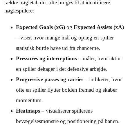
række nøgletal, der ofte bruges til at identificere
nøglespillere:
Expected Goals (xG)
og
Expected Assists (xA)
– viser, hvor mange mål og oplæg en spiller
statistisk burde have ud fra chancerne.
Pressures og interceptions
– måler, hvor aktivt
en spiller deltager i det defensive arbejde.
Progressive passes og carries
– indikerer, hvor
ofte en spiller flytter bolden fremad og skaber
momentum.
Heatmaps
– visualiserer spillerens
bevægelsesmønstre og positionering på banen.