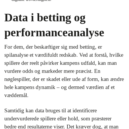
Data i betting og
performanceanalyse
For dem, der beskæftiger sig med betting, er
spilanalyse et værdifuldt redskab. Ved at forstå, hvilke
spillere der reelt påvirker kampens udfald, kan man
vurdere odds og markeder mere præcist. En
nøglespiller, der er skadet eller ude af form, kan ændre
hele kampens dynamik – og dermed værdien af et
væddemål.
Samtidig kan data bruges til at identificere
undervurderede spillere eller hold, som præsterer
bedre end resultaterne viser. Det kræver dog, at man