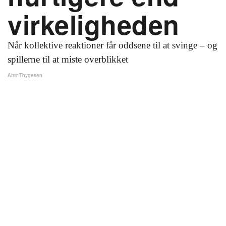
virkeligheden
Når kollektive reaktioner får oddsene til at svinge – og
spillerne til at miste overblikket
Amir Thygesen