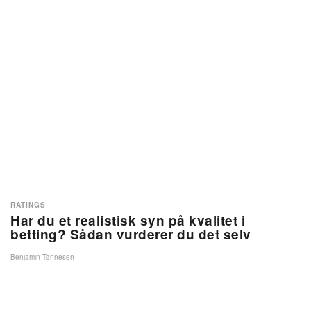
RATINGS
Har du et realistisk syn på kvalitet i
betting? Sådan vurderer du det selv
Benjamin Tønnesen