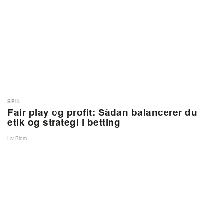
SPIL
Fair play og profit: Sådan balancerer du
etik og strategi i betting
Liv Blom