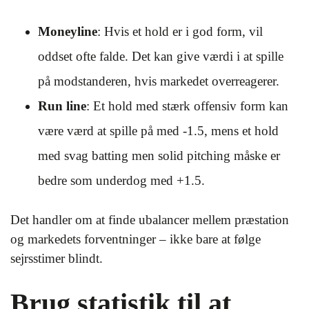
Moneyline
: Hvis et hold er i god form, vil
oddset ofte falde. Det kan give værdi i at spille
på modstanderen, hvis markedet overreagerer.
Run line
: Et hold med stærk offensiv form kan
være værd at spille på med -1.5, mens et hold
med svag batting men solid pitching måske er
bedre som underdog med +1.5.
Det handler om at finde ubalancer mellem præstation
og markedets forventninger – ikke bare at følge
sejrsstimer blindt.
Brug statistik til at