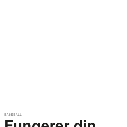
BASEBALL
Fungerer din