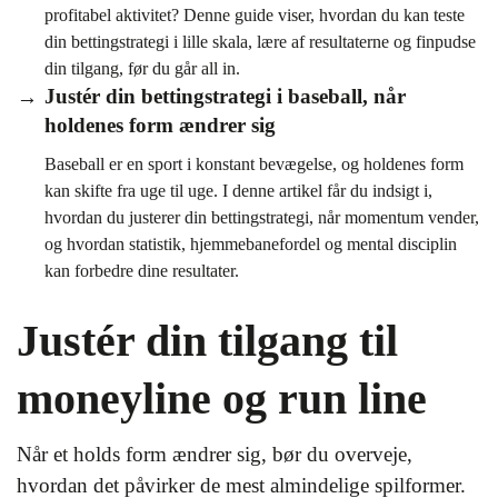
profitabel aktivitet? Denne guide viser, hvordan du kan teste
din bettingstrategi i lille skala, lære af resultaterne og finpudse
din tilgang, før du går all in.
Justér din bettingstrategi i baseball, når
holdenes form ændrer sig
Baseball er en sport i konstant bevægelse, og holdenes form
kan skifte fra uge til uge. I denne artikel får du indsigt i,
hvordan du justerer din bettingstrategi, når momentum vender,
og hvordan statistik, hjemmebanefordel og mental disciplin
kan forbedre dine resultater.
Justér din tilgang til
moneyline og run line
Når et holds form ændrer sig, bør du overveje,
hvordan det påvirker de mest almindelige spilformer.