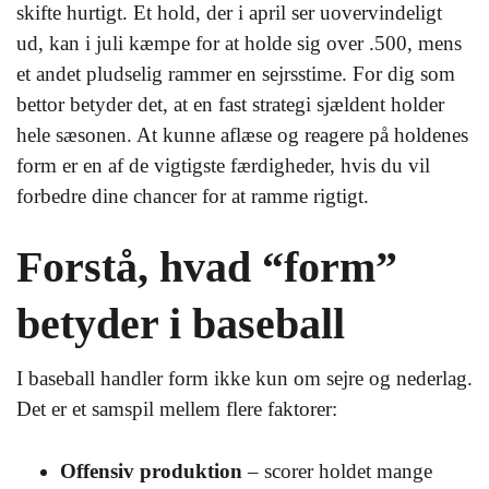
skifte hurtigt. Et hold, der i april ser uovervindeligt
ud, kan i juli kæmpe for at holde sig over .500, mens
et andet pludselig rammer en sejrsstime. For dig som
bettor betyder det, at en fast strategi sjældent holder
hele sæsonen. At kunne aflæse og reagere på holdenes
form er en af de vigtigste færdigheder, hvis du vil
forbedre dine chancer for at ramme rigtigt.
Forstå, hvad “form”
betyder i baseball
I baseball handler form ikke kun om sejre og nederlag.
Det er et samspil mellem flere faktorer:
Offensiv produktion
– scorer holdet mange