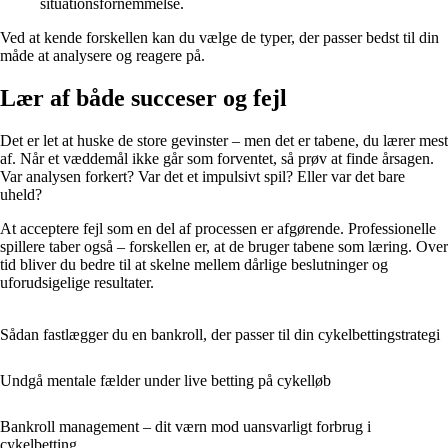
situationsfornemmelse.
Ved at kende forskellen kan du vælge de typer, der passer bedst til din
måde at analysere og reagere på.
Lær af både succeser og fejl
Det er let at huske de store gevinster – men det er tabene, du lærer mest
af. Når et væddemål ikke går som forventet, så prøv at finde årsagen.
Var analysen forkert? Var det et impulsivt spil? Eller var det bare
uheld?
At acceptere fejl som en del af processen er afgørende. Professionelle
spillere taber også – forskellen er, at de bruger tabene som læring. Over
tid bliver du bedre til at skelne mellem dårlige beslutninger og
uforudsigelige resultater.
Sådan fastlægger du en bankroll, der passer til din cykelbettingstrategi
Undgå mentale fælder under live betting på cykelløb
Bankroll management – dit værn mod uansvarligt forbrug i
cykelbetting