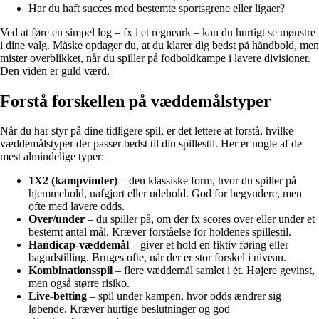
Har du haft succes med bestemte sportsgrene eller ligaer?
Ved at føre en simpel log – fx i et regneark – kan du hurtigt se mønstre
i dine valg. Måske opdager du, at du klarer dig bedst på håndbold, men
mister overblikket, når du spiller på fodboldkampe i lavere divisioner.
Den viden er guld værd.
Forstå forskellen på væddemålstyper
Når du har styr på dine tidligere spil, er det lettere at forstå, hvilke
væddemålstyper der passer bedst til din spillestil. Her er nogle af de
mest almindelige typer:
1X2 (kampvinder)
– den klassiske form, hvor du spiller på
hjemmehold, uafgjort eller udehold. God for begyndere, men
ofte med lavere odds.
Over/under
– du spiller på, om der fx scores over eller under et
bestemt antal mål. Kræver forståelse for holdenes spillestil.
Handicap-væddemål
– giver et hold en fiktiv føring eller
bagudstilling. Bruges ofte, når der er stor forskel i niveau.
Kombinationsspil
– flere væddemål samlet i ét. Højere gevinst,
men også større risiko.
Live-betting
– spil under kampen, hvor odds ændrer sig
løbende. Kræver hurtige beslutninger og god