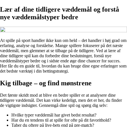
Lær af dine tidligere væddemål og forstå
nye væddemålstyper bedre
At spille på sport handler ikke kun om held – det handler i høj grad om
erfaring, analyse og forståelse. Mange spillere fokuserer på det næste
væddemål, men glemmer at se tilbage på de tidligere. Ved at lære af
dine tidligere spil kan du forbedre dine beslutninger, forstå nye
væddemålstyper bedre og i sidste ende øge dine chancer for succes.
Her får du en guide til, hvordan du kan bruge dine egne erfaringer som
det bedste værktøj i din bettingstrategi.
Kig tilbage – og find mønstrene
Det første skridt mod at blive en bedre spiller er at analysere dine
tidligere væddemål. Det kan virke kedeligt, men det er her, du finder
de vigtigste indsigter. Gennemgå dine spil og spørg dig selv:
Hvilke typer væddemål har givet bedst resultat?
Har du en tendens til at spille for ofte på dit favorithold?
Taber du oftere på live-bets end på pre-match?