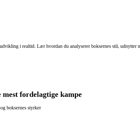
udvikling i realtid. Lær hvordan du analyserer boksernes stil, udnytter
de mest fordelagtige kampe
 og boksernes styrker