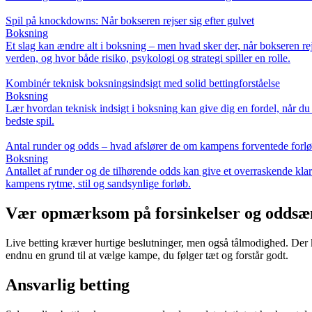
Spil på knockdowns: Når bokseren rejser sig efter gulvet
Boksning
Et slag kan ændre alt i boksning – men hvad sker der, når bokseren r
verden, og hvor både risiko, psykologi og strategi spiller en rolle.
Kombinér teknisk boksningsindsigt med solid bettingforståelse
Boksning
Lær hvordan teknisk indsigt i boksning kan give dig en fordel, når du a
bedste spil.
Antal runder og odds – hvad afslører de om kampens forventede forl
Boksning
Antallet af runder og de tilhørende odds kan give et overraskende klar
kampens rytme, stil og sandsynlige forløb.
Vær opmærksom på forsinkelser og oddsæ
Live betting kræver hurtige beslutninger, men også tålmodighed. Der ka
endnu en grund til at vælge kampe, du følger tæt og forstår godt.
Ansvarlig betting