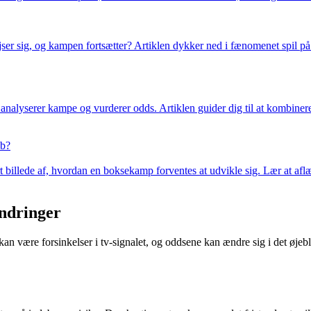
ejser sig, og kampen fortsætter? Artiklen dykker ned i fænomenet spil 
nalyserer kampe og vurderer odds. Artiklen guider dig til at kombinere s
øb?
t billede af, hvordan en boksekamp forventes at udvikle sig. Lær at afl
ndringer
n være forsinkelser i tv-signalet, og oddsene kan ændre sig i det øjebli