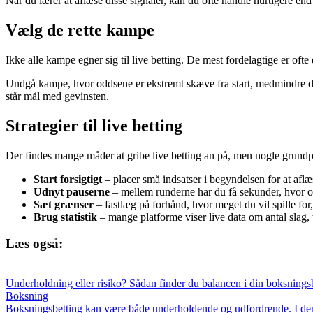
Når du lærer at aflæse disse signaler, kan du ofte handle hurtigere en
Vælg de rette kampe
Ikke alle kampe egner sig til live betting. De mest fordelagtige er of
Undgå kampe, hvor oddsene er ekstremt skæve fra start, medmindre du h
står mål med gevinsten.
Strategier til live betting
Der findes mange måder at gribe live betting an på, men nogle grundp
Start forsigtigt
– placer små indsatser i begyndelsen for at af
Udnyt pauserne
– mellem runderne har du få sekunder, hvor odd
Sæt grænser
– fastlæg på forhånd, hvor meget du vil spille for,
Brug statistik
– mange platforme viser live data om antal slag, 
Læs også:
Underholdning eller risiko? Sådan finder du balancen i din boksnings
Boksning
Boksningsbetting kan være både underholdende og udfordrende. I denne g