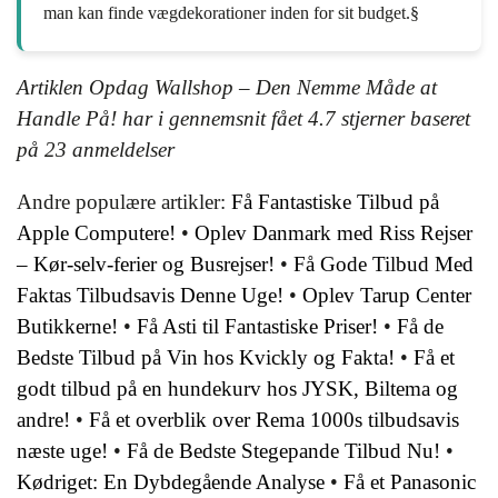
man kan finde vægdekorationer inden for sit budget.§
Artiklen Opdag Wallshop – Den Nemme Måde at
Handle På! har i gennemsnit fået
4.7
stjerner baseret
på
23
anmeldelser
Andre populære artikler:
Få Fantastiske Tilbud på
Apple Computere!
•
Oplev Danmark med Riss Rejser
– Kør-selv-ferier og Busrejser!
•
Få Gode Tilbud Med
Faktas Tilbudsavis Denne Uge!
•
Oplev Tarup Center
Butikkerne!
•
Få Asti til Fantastiske Priser!
•
Få de
Bedste Tilbud på Vin hos Kvickly og Fakta!
•
Få et
godt tilbud på en hundekurv hos JYSK, Biltema og
andre!
•
Få et overblik over Rema 1000s tilbudsavis
næste uge!
•
Få de Bedste Stegepande Tilbud Nu!
•
Kødriget: En Dybdegående Analyse
•
Få et Panasonic