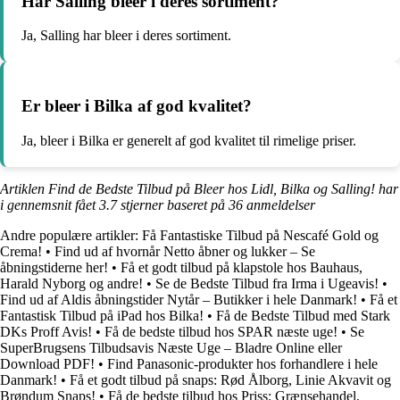
Har Salling bleer i deres sortiment?
Ja, Salling har bleer i deres sortiment.
Er bleer i Bilka af god kvalitet?
Ja, bleer i Bilka er generelt af god kvalitet til rimelige priser.
Artiklen Find de Bedste Tilbud på Bleer hos Lidl, Bilka og Salling! har
i gennemsnit fået
3.7
stjerner baseret på
36
anmeldelser
Andre populære artikler:
Få Fantastiske Tilbud på Nescafé Gold og
Crema!
•
Find ud af hvornår Netto åbner og lukker – Se
åbningstiderne her!
•
Få et godt tilbud på klapstole hos Bauhaus,
Harald Nyborg og andre!
•
Se de Bedste Tilbud fra Irma i Ugeavis!
•
Find ud af Aldis åbningstider Nytår – Butikker i hele Danmark!
•
Få et
Fantastisk Tilbud på iPad hos Bilka!
•
Få de Bedste Tilbud med Stark
DKs Proff Avis!
•
Få de bedste tilbud hos SPAR næste uge!
•
Se
SuperBrugsens Tilbudsavis Næste Uge – Bladre Online eller
Download PDF!
•
Find Panasonic-produkter hos forhandlere i hele
Danmark!
•
Få et godt tilbud på snaps: Rød Ålborg, Linie Akvavit og
Brøndum Snaps!
•
Få de bedste tilbud hos Priss: Grænsehandel,