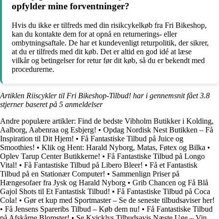
opfylder mine forventninger?
Hvis du ikke er tilfreds med din risikcykelkøb fra Fri Bikeshop,
kan du kontakte dem for at opnå en returnerings- eller
ombytningsaftale. De har et kundevenligt returpolitik, der sikrer,
at du er tilfreds med dit køb. Det er altid en god idé at læse
vilkår og betingelser for retur før dit køb, så du er bekendt med
procedurerne.
Artiklen Riiscykler til Fri Bikeshop-Tilbud! har i gennemsnit fået
3.8
stjerner baseret på
5
anmeldelser
Andre populære artikler:
Find de bedste Vibholm Butikker i Kolding,
Aalborg, Aabenraa og Esbjerg!
•
Opdag Nordisk Nest Butikken – Få
Inspiration til Dit Hjem!
•
Få Fantastiske Tilbud på Juice og
Smoothies!
•
Klik og Hent: Harald Nyborg, Matas, Føtex og Bilka
•
Oplev Tarup Center Butikkerne!
•
Få Fantastiske Tilbud på Longo
Vital!
•
Få Fantastiske Tilbud på Libero Bleer!
•
Få et Fantastisk
Tilbud på en Stationær Computer!
•
Sammenlign Priser på
Hængesofaer fra Jysk og Harald Nyborg
•
Grib Chancen og Få Blå
Gajol Shots til Et Fantastisk Tilbud!
•
Få Fantastiske Tilbud på Coca
Cola!
•
Gør et kup med Sportmaster – Se de seneste tilbudsaviser her!
•
Få Jensens Spareribs Tilbud – Køb dem nu!
•
Få Fantastiske Tilbud
på Afskårne Blomster!
•
Se Kvicklys Tilbudsavis Næste Uge – Vin,