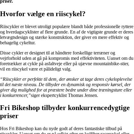
priser.
Hvorfor vælge en riiscykel?
Riiscykler er blevet utroligt populære blandt både professionelle ryttere
og hverdagscyklister af flere grunde. En af de vigtigste grunde er deres
letvægtsdesign og stærke konstruktion, der giver en mere effektiv og
behagelig cykeltur.
Disse cykler er designet til at håndtere forskellige terræner og
vejrforhold uden at gå på kompromis med effektiviteten. Uanset om du
foretrækker at cykle på asfaltveje eller på ujævne mountainbike-stier,
vil en riiscykel være et pålideligt valg.
“Riiscykler er perfekte til dem, der ønsker at tage deres cykeloplevelse
til det næste niveau. De tilbyder en dynamisk og responsiv kørsel, der
giver dig mulighed for at præstere bedre under dine træningsture eller
i konkurrencer,”
siger ekspertcyklist Thomas Jensen.
Fri Bikeshop tilbyder konkurrencedygtige
priser
Hos Fri Bikeshop kan du nyde godt af deres fantastiske tilbud på
riiscykler. Uanset om du er på udkig efter en kulfiber racercykel eller