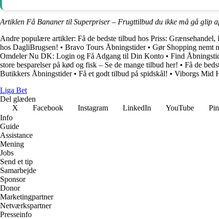
Artiklen Få Bananer til Superpriser – Frugttilbud du ikke må gå glip a
Andre populære artikler:
Få de bedste tilbud hos Priss: Grænsehandel,
hos DagliBrugsen!
•
Bravo Tours Åbningstider
•
Gør Shopping nemt 
Omdeler Nu DK: Login og Få Adgang til Din Konto
•
Find Åbningsti
store besparelser på kød og fisk – Se de mange tilbud her!
•
Få de bedst
Butikkers Åbningstider
•
Få et godt tilbud på spidskål!
•
Viborgs Mid 
Liga Bet
Del glæden
X
Facebook
Instagram
LinkedIn
YouTube
Pin
Info
Guide
Assistance
Mening
Jobs
Send et tip
Samarbejde
Sponsor
Donor
Marketingpartner
Netværkspartner
Presseinfo