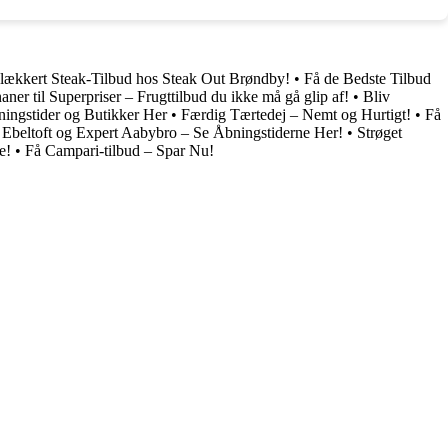
 lækkert Steak-Tilbud hos Steak Out Brøndby!
•
Få de Bedste Tilbud
ner til Superpriser – Frugttilbud du ikke må gå glip af!
•
Bliv
ingstider og Butikker Her
•
Færdig Tærtedej – Nemt og Hurtigt!
•
Få
t Ebeltoft og Expert Aabybro – Se Åbningstiderne Her!
•
Strøget
e!
•
Få Campari-tilbud – Spar Nu!