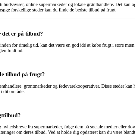
m tilbudsaviser, online supermarkeder og lokale grønthandlere. Det kan o
søge forskellige steder kan du finde de bedste tilbud på frugt.
 det er på tilbud?
nden for rimelig tid, kan det være en god idé at købe frugt i store mæn
gten fuldt ud.
e tilbud på frugt?
ønthandlere, grøntmarkeder og fødevarekooperativer. Disse steder kan ha
 i dit område.
gttilbud?
ig nyhedsbreve fra supermarkeder, følge dem på sociale medier eller do
ringer om deres tilbud. Ved at holde dig opdateret kan du være blandt de