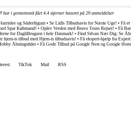
f! har i gennemsnit fået
4.4
stjerner baseret på
29
anmeldelser
 Harrislee og Süderlügum
•
Se Lidls Tilbudsavis for Næste Uge!
•
Få et
med Spar Købmand!
•
Oplev Verden med Bravo Tours Rejser!
•
Få Bana
derne for DagliBrugsen i hele Danmark!
•
Find Silvan Nær Dig: Se Åbn
e hjem-is tilbud med Hjem-is tilbudsavis!
•
Få ekspert-hjælp fra Exper
Hobby Åbningstider
•
Få Gode Tilbud på Google Nest og Google Hom
terest
TikTok
Mail
RSS