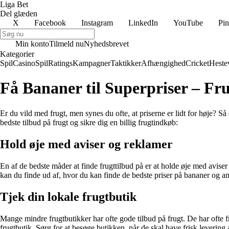
Liga Bet
Del glæden
X
Facebook
Instagram
LinkedIn
YouTube
Pin
Min konto
Tilmeld nu
Nyhedsbrevet
Kategorier
Spil
Casino
Spil
Ratings
Kampagner
Taktikker
Afhængighed
Cricket
Heste
Få Bananer til Superpriser – Fru
Er du vild med frugt, men synes du ofte, at priserne er lidt for høje? Så 
bedste tilbud på frugt og sikre dig en billig frugtindkøb:
Hold øje med aviser og reklamer
En af de bedste måder at finde frugttilbud på er at holde øje med avise
kan du finde ud af, hvor du kan finde de bedste priser på bananer og an
Tjek din lokale frugtbutik
Mange mindre frugtbutikker har ofte gode tilbud på frugt. De har ofte fr
frugtbutik. Sørg for at besøge butikken, når de skal have frisk levering a