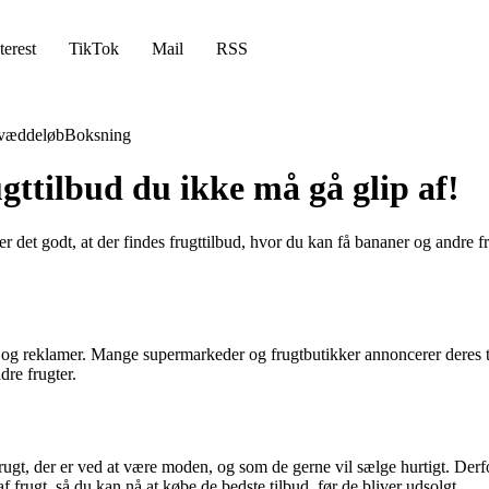
terest
TikTok
Mail
RSS
væddeløb
Boksning
gttilbud du ikke må gå glip af!
er det godt, at der findes frugttilbud, hvor du kan få bananer og andre fr
r og reklamer. Mange supermarkeder og frugtbutikker annoncerer deres ti
dre frugter.
ugt, der er ved at være moden, og som de gerne vil sælge hurtigt. Derfor
f frugt, så du kan nå at købe de bedste tilbud, før de bliver udsolgt.