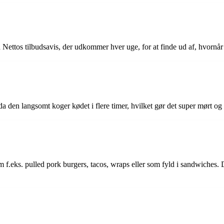
d Nettos tilbudsavis, der udkommer hver uge, for at finde ud af, hvornår
, da den langsomt koger kødet i flere timer, hvilket gør det super mørt og 
 som f.eks. pulled pork burgers, tacos, wraps eller som fyld i sandwic