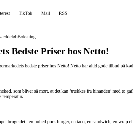
terest
TikTok
Mail
RSS
væddeløb
Boksning
ts Bedste Priser hos Netto!
upermarkedets bedste priser hos Netto! Netto har altid gode tilbud på kø
vinekød, som bliver så mørt, at det kan ‘trækkes fra hinanden’ med to gaf
v temperatur.
el bruge det i en pulled pork burger, en taco, en sandwich, en wrap el