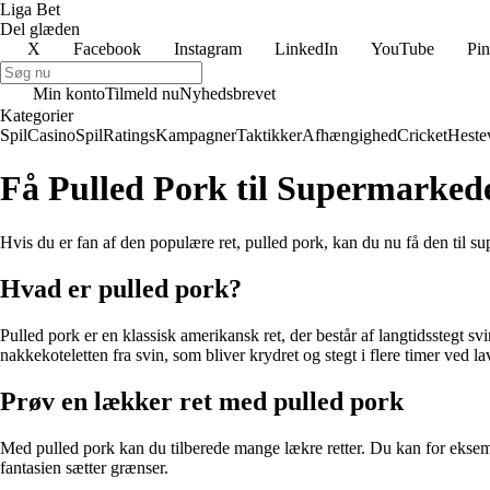
Liga Bet
Del glæden
X
Facebook
Instagram
LinkedIn
YouTube
Pin
Min konto
Tilmeld nu
Nyhedsbrevet
Kategorier
Spil
Casino
Spil
Ratings
Kampagner
Taktikker
Afhængighed
Cricket
Heste
Få Pulled Pork til Supermarkede
Hvis du er fan af den populære ret, pulled pork, kan du nu få den til s
Hvad er pulled pork?
Pulled pork er en klassisk amerikansk ret, der består af langtidsstegt s
nakkekoteletten fra svin, som bliver krydret og stegt i flere timer ved la
Prøv en lækker ret med pulled pork
Med pulled pork kan du tilberede mange lækre retter. Du kan for eksemp
fantasien sætter grænser.