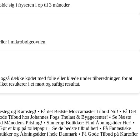
lde sig i fryseren i op til 3 måneder.
eller i mikrobølgeovnen.
an også dække kødet med folie eller klæde under tilberedningen for at
et resulterer i et mørt og saftigt resultat.
kesteg og Kamsteg!
•
Få det Bedste Moccamaster Tilbud Nu!
•
Få Det
ode Tilbud hos Johannes Fogs Trælast & Byggecenter!
•
Se Næste
ed Månedens Prishug!
•
Sinnerup Butikker: Find Åbningstider Her!
•
Gør et kup på toiletpapir – Se de bedste tilbud her!
•
Få Fantastiske
tikker og Åbningstider i hele Danmark
•
Få Gode Tilbud på Kartofler