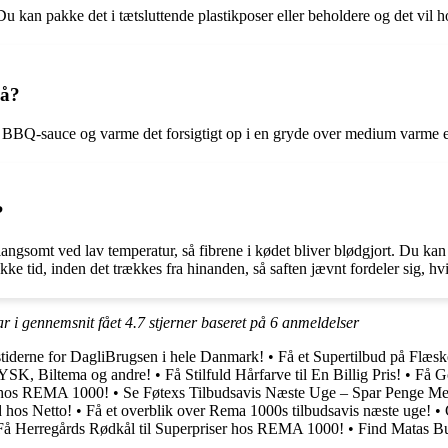
u kan pakke det i tætsluttende plastikposer eller beholdere og det vil ho
på?
ra BBQ-sauce og varme det forsigtigt op i en gryde over medium varme 
?
et langsomt ved lav temperatur, så fibrene i kødet bliver blødgjort. Du k
kke tid, inden det trækkes fra hinanden, så saften jævnt fordeler sig, hvilk
ar i gennemsnit fået
4.7
stjerner baseret på
6
anmeldelser
tiderne for DagliBrugsen i hele Danmark!
•
Få et Supertilbud på Flæs
JYSK, Biltema og andre!
•
Få Stilfuld Hårfarve til En Billig Pris!
•
Få G
r hos REMA 1000!
•
Se Føtexs Tilbudsavis Næste Uge – Spar Penge M
 hos Netto!
•
Få et overblik over Rema 1000s tilbudsavis næste uge!
•
Få Herregårds Rødkål til Superpriser hos REMA 1000!
•
Find Matas Bu