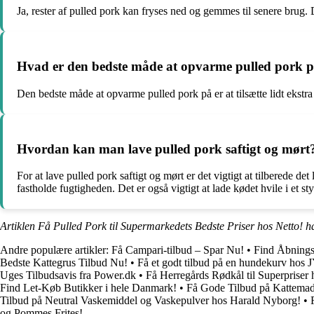
Ja, rester af pulled pork kan fryses ned og gemmes til senere brug. D
Hvad er den bedste måde at opvarme pulled pork 
Den bedste måde at opvarme pulled pork på er at tilsætte lidt ekst
Hvordan kan man lave pulled pork saftigt og mørt
For at lave pulled pork saftigt og mørt er det vigtigt at tilberede d
fastholde fugtigheden. Det er også vigtigt at lade kødet hvile i et sty
Artiklen Få Pulled Pork til Supermarkedets Bedste Priser hos Netto! h
Andre populære artikler:
Få Campari-tilbud – Spar Nu!
•
Find Åbnings
Bedste Kattegrus Tilbud Nu!
•
Få et godt tilbud på en hundekurv hos 
Uges Tilbudsavis fra Power.dk
•
Få Herregårds Rødkål til Superprise
Find Let-Køb Butikker i hele Danmark!
•
Få Gode Tilbud på Kattemad
Tilbud på Neutral Vaskemiddel og Vaskepulver hos Harald Nyborg!
•
og Pommes Frites!