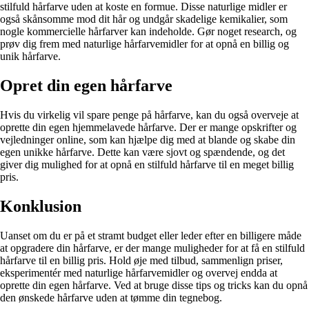
stilfuld hårfarve uden at koste en formue. Disse naturlige midler er
også skånsomme mod dit hår og undgår skadelige kemikalier, som
nogle kommercielle hårfarver kan indeholde. Gør noget research, og
prøv dig frem med naturlige hårfarvemidler for at opnå en billig og
unik hårfarve.
Opret din egen hårfarve
Hvis du virkelig vil spare penge på hårfarve, kan du også overveje at
oprette din egen hjemmelavede hårfarve. Der er mange opskrifter og
vejledninger online, som kan hjælpe dig med at blande og skabe din
egen unikke hårfarve. Dette kan være sjovt og spændende, og det
giver dig mulighed for at opnå en stilfuld hårfarve til en meget billig
pris.
Konklusion
Uanset om du er på et stramt budget eller leder efter en billigere måde
at opgradere din hårfarve, er der mange muligheder for at få en stilfuld
hårfarve til en billig pris. Hold øje med tilbud, sammenlign priser,
eksperimentér med naturlige hårfarvemidler og overvej endda at
oprette din egen hårfarve. Ved at bruge disse tips og tricks kan du opnå
den ønskede hårfarve uden at tømme din tegnebog.