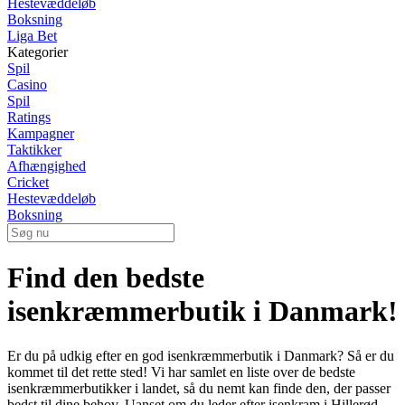
Hestevæddeløb
Boksning
Liga Bet
Kategorier
Spil
Casino
Spil
Ratings
Kampagner
Taktikker
Afhængighed
Cricket
Hestevæddeløb
Boksning
Find den bedste
isenkræmmerbutik i Danmark!
Er du på udkig efter en god isenkræmmerbutik i Danmark? Så er du
kommet til det rette sted! Vi har samlet en liste over de bedste
isenkræmmerbutikker i landet, så du nemt kan finde den, der passer
bedst til dine behov. Uanset om du leder efter isenkram i Hillerød,