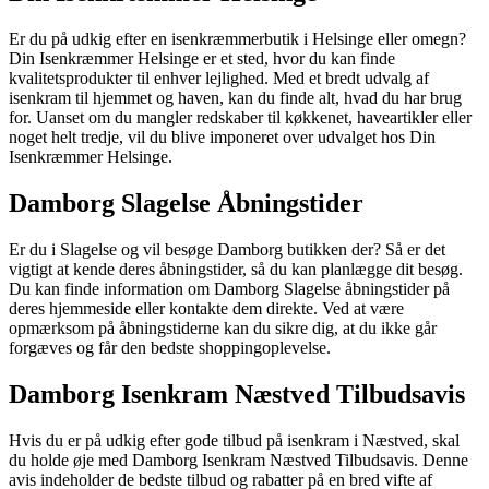
Er du på udkig efter en isenkræmmerbutik i Helsinge eller omegn?
Din Isenkræmmer Helsinge er et sted, hvor du kan finde
kvalitetsprodukter til enhver lejlighed. Med et bredt udvalg af
isenkram til hjemmet og haven, kan du finde alt, hvad du har brug
for. Uanset om du mangler redskaber til køkkenet, haveartikler eller
noget helt tredje, vil du blive imponeret over udvalget hos Din
Isenkræmmer Helsinge.
Damborg Slagelse Åbningstider
Er du i Slagelse og vil besøge Damborg butikken der? Så er det
vigtigt at kende deres åbningstider, så du kan planlægge dit besøg.
Du kan finde information om Damborg Slagelse åbningstider på
deres hjemmeside eller kontakte dem direkte. Ved at være
opmærksom på åbningstiderne kan du sikre dig, at du ikke går
forgæves og får den bedste shoppingoplevelse.
Damborg Isenkram Næstved Tilbudsavis
Hvis du er på udkig efter gode tilbud på isenkram i Næstved, skal
du holde øje med Damborg Isenkram Næstved Tilbudsavis. Denne
avis indeholder de bedste tilbud og rabatter på en bred vifte af