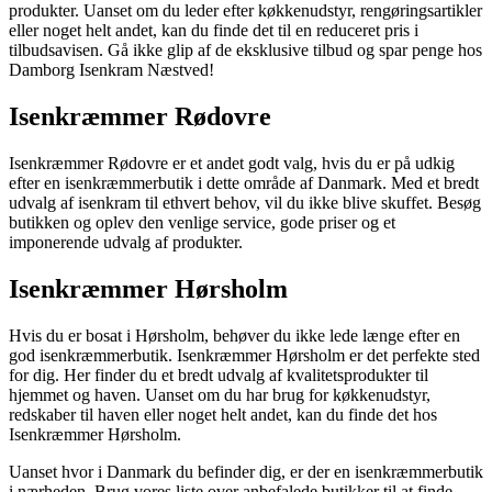
produkter. Uanset om du leder efter køkkenudstyr, rengøringsartikler
eller noget helt andet, kan du finde det til en reduceret pris i
tilbudsavisen. Gå ikke glip af de eksklusive tilbud og spar penge hos
Damborg Isenkram Næstved!
Isenkræmmer Rødovre
Isenkræmmer Rødovre er et andet godt valg, hvis du er på udkig
efter en isenkræmmerbutik i dette område af Danmark. Med et bredt
udvalg af isenkram til ethvert behov, vil du ikke blive skuffet. Besøg
butikken og oplev den venlige service, gode priser og et
imponerende udvalg af produkter.
Isenkræmmer Hørsholm
Hvis du er bosat i Hørsholm, behøver du ikke lede længe efter en
god isenkræmmerbutik. Isenkræmmer Hørsholm er det perfekte sted
for dig. Her finder du et bredt udvalg af kvalitetsprodukter til
hjemmet og haven. Uanset om du har brug for køkkenudstyr,
redskaber til haven eller noget helt andet, kan du finde det hos
Isenkræmmer Hørsholm.
Uanset hvor i Danmark du befinder dig, er der en isenkræmmerbutik
i nærheden. Brug vores liste over anbefalede butikker til at finde