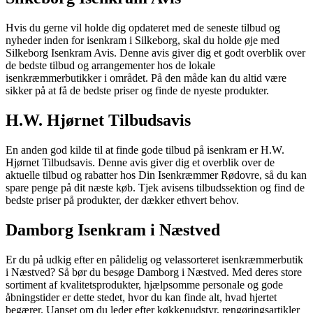
Hvis du gerne vil holde dig opdateret med de seneste tilbud og
nyheder inden for isenkram i Silkeborg, skal du holde øje med
Silkeborg Isenkram Avis. Denne avis giver dig et godt overblik over
de bedste tilbud og arrangementer hos de lokale
isenkræmmerbutikker i området. På den måde kan du altid være
sikker på at få de bedste priser og finde de nyeste produkter.
H.W. Hjørnet Tilbudsavis
En anden god kilde til at finde gode tilbud på isenkram er H.W.
Hjørnet Tilbudsavis. Denne avis giver dig et overblik over de
aktuelle tilbud og rabatter hos Din Isenkræmmer Rødovre, så du kan
spare penge på dit næste køb. Tjek avisens tilbudssektion og find de
bedste priser på produkter, der dækker ethvert behov.
Damborg Isenkram i Næstved
Er du på udkig efter en pålidelig og velassorteret isenkræmmerbutik
i Næstved? Så bør du besøge Damborg i Næstved. Med deres store
sortiment af kvalitetsprodukter, hjælpsomme personale og gode
åbningstider er dette stedet, hvor du kan finde alt, hvad hjertet
begærer. Uanset om du leder efter køkkenudstyr, rengøringsartikler