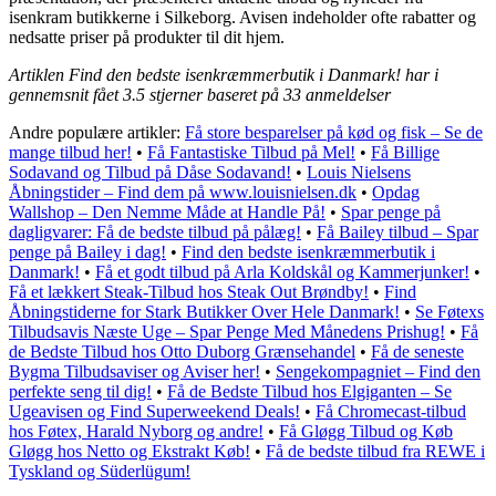
isenkram butikkerne i Silkeborg. Avisen indeholder ofte rabatter og
nedsatte priser på produkter til dit hjem.
Artiklen Find den bedste isenkræmmerbutik i Danmark! har i
gennemsnit fået
3.5
stjerner baseret på
33
anmeldelser
Andre populære artikler:
Få store besparelser på kød og fisk – Se de
mange tilbud her!
•
Få Fantastiske Tilbud på Mel!
•
Få Billige
Sodavand og Tilbud på Dåse Sodavand!
•
Louis Nielsens
Åbningstider – Find dem på www.louisnielsen.dk
•
Opdag
Wallshop – Den Nemme Måde at Handle På!
•
Spar penge på
dagligvarer: Få de bedste tilbud på pålæg!
•
Få Bailey tilbud – Spar
penge på Bailey i dag!
•
Find den bedste isenkræmmerbutik i
Danmark!
•
Få et godt tilbud på Arla Koldskål og Kammerjunker!
•
Få et lækkert Steak-Tilbud hos Steak Out Brøndby!
•
Find
Åbningstiderne for Stark Butikker Over Hele Danmark!
•
Se Føtexs
Tilbudsavis Næste Uge – Spar Penge Med Månedens Prishug!
•
Få
de Bedste Tilbud hos Otto Duborg Grænsehandel
•
Få de seneste
Bygma Tilbudsaviser og Aviser her!
•
Sengekompagniet – Find den
perfekte seng til dig!
•
Få de Bedste Tilbud hos Elgiganten – Se
Ugeavisen og Find Superweekend Deals!
•
Få Chromecast-tilbud
hos Føtex, Harald Nyborg og andre!
•
Få Gløgg Tilbud og Køb
Gløgg hos Netto og Ekstrakt Køb!
•
Få de bedste tilbud fra REWE i
Tyskland og Süderlügum!