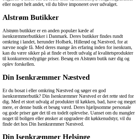
eller noget helt andet, vil du blive imponeret over udvalget.
Alstrøm Butikker
Alstrøm butikker er en anden populær kæde af
isenkræmmerbutikker i Danmark. Deres butikker findes rundt
omkring i landet, herunder Holbæk, Hillerød og Næstved, for at
nævne nogle få. Med deres mange års erfaring inden for isenkram,
kan du være sikker på at finde et bredt udvalg af kvalitetsprodukter
til konkurrencedygtige priser. Besøg en Alstrøm butik nær dig og
oplev forskellen.
Din Isenkræmmer Næstved
Er du bosat i eller omkring Næstved og søger en god
isenkræmmerbutik? Din Isenkræmmer Næstved er det rette sted for
dig. Med et stort udvalg af produkter til køkken, bad, have og meget
mere, er denne butik et besøg værd. Deres hjælpsomme personale
og gode priser gør det til en todelt oplevelse. Uanset om du mangler
noget til boligen eller ønsker at opgradere dit køkkenudstyr, vil du
finde det hos Din Isenkræmmer Næstved.
Din Isenkræmmer Helsinge