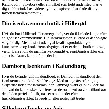
Kalundborg, Silkeborg eller et hvilket som helst andet sted, har vi
dig dækket ind. Læs videre og bliv inspireret til at finde din nye
favorit isenkræmmerbutik.
Din isenkræmmerbutik i Hillerød
Hvis du bor i Hillerød eller omegn, behøver du ikke lede længe efter
en god isenkræmmerbutik. Din Isenkræmmer Hillerød er det oplagte
valg for dig. Med et stort udvalg af kvalitetsprodukter, god
kundeservice og konkurrencedygtige priser er denne butik et besøg
værd. Uanset om du mangler køkkenudstyr, rengøringsartikler eller
andet isenkram, kan du finde det her.
Damborg Isenkram i Kalundborg
Hvis du befinder dig i Kalundborg, er Damborg Kalundborg den
isenkræmmerbutik, du skal besøge. Med mange års erfaring og
ekspertise inden for isenkram, har Damborg skabt en butik, der har
alt hvad du kan ønske dig. Deres brede sortiment og gode tilbud gør
det til den perfekte butik, uanset om du leder efter
husholdningsartikler, haveudstyr eller noget helt tredje.
Silkeborg Isenkram Avis